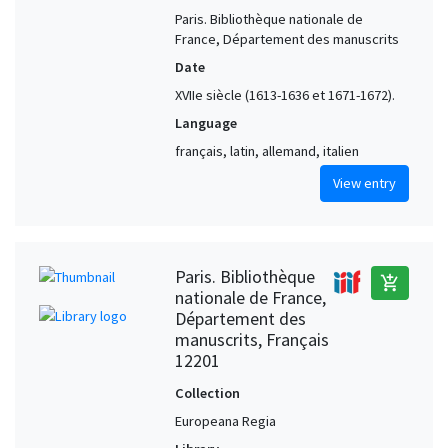
Paris. Bibliothèque nationale de
France, Département des manuscrits
Date
XVIIe siècle (1613-1636 et 1671-1672).
Language
français, latin, allemand, italien
View entry
Paris. Bibliothèque
add_shopping_cart
nationale de France,
Département des
manuscrits, Français
12201
Collection
Europeana Regia