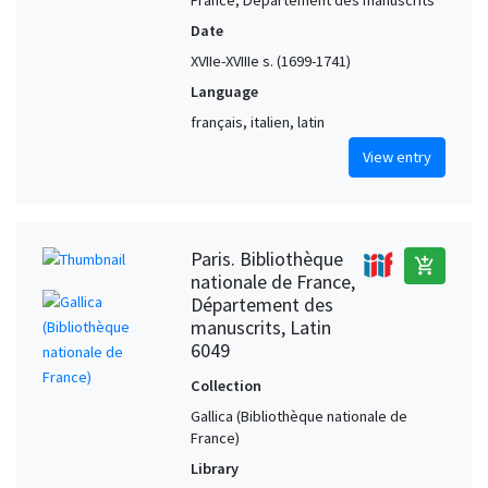
Date
XVIIe-XVIIIe s. (1699-1741)
Language
français, italien, latin
View entry
Paris. Bibliothèque
add_shopping_cart
nationale de France,
Département des
manuscrits, Latin
6049
Collection
Gallica (Bibliothèque nationale de
France)
Library