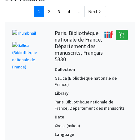
Poitiers (Vienne, France)
1
1
2
3
4
...
Next
chevron_right
Valenciennes (Nord, France)
1
Valenciennes (Nord, France) (?)
1
Paris. Bibliothèque
add_shopping_cart
nationale de France,
Département des
manuscrits, Français
5330
Collection
Gallica (Bibliothèque nationale de
France)
Library
Paris. Bibliothèque nationale de
France, Département des manuscrits
Date
XVe s. (milieu)
Language