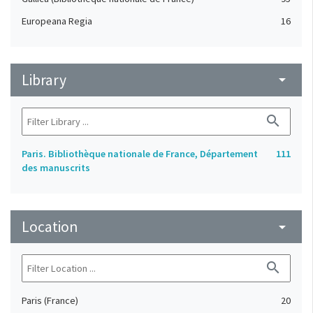
Europeana Regia
16
Library
arrow_drop_down
search
Paris. Bibliothèque nationale de France, Département
111
des manuscrits
Location
arrow_drop_down
search
Paris (France)
20