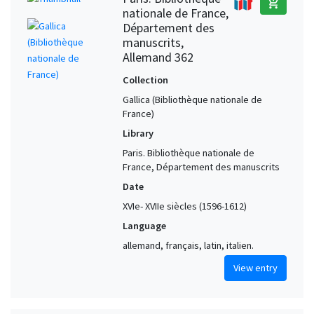
add_shopping_cart
nationale de France,
Département des
manuscrits,
Allemand 362
Collection
Gallica (Bibliothèque nationale de
France)
Library
Paris. Bibliothèque nationale de
France, Département des manuscrits
Date
XVIe- XVIIe siècles (1596-1612)
Language
allemand, français, latin, italien.
View entry