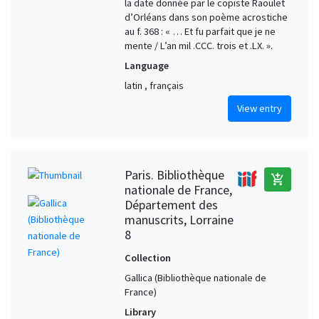
la date donnée par le copiste Raoulet
d’Orléans dans son poème acrostiche
au f. 368 : « … Et fu parfait que je ne
mente / L’an mil .CCC. trois et .LX. ».
Language
latin , français
View entry
Paris. Bibliothèque
add_shopping_cart
nationale de France,
Département des
manuscrits, Lorraine
8
Collection
Gallica (Bibliothèque nationale de
France)
Library