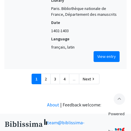
Library
Paris. Bibliothèque nationale de
France, Département des manuscrits
Date
1402-1403
Language
français, latin
View entry
1
2
3
4
...
Next
chevron_right
expand_less
About
|
Feedback welcome:
Powered
team@biblissima-