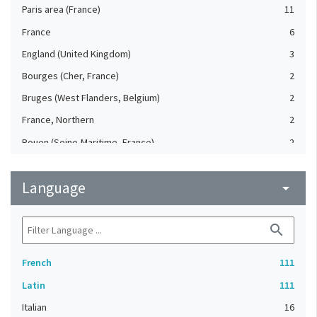
Paris area (France)
11
France
6
England (United Kingdom)
3
Bourges (Cher, France)
2
Bruges (West Flanders, Belgium)
2
France, Northern
2
Rouen (Seine-Maritime, France)
2
Abbey of Echternach (Luxembourg)
1
Language
Abbey of Hérivaux (France)
arrow_drop_down
1
Amiens (Somme, France)
1
search
Angers (Maine-et-Loire, France)
1
Blois (Loir-et-Cher, France)
1
French
111
Bourges (Cher, France) (?)
1
Latin
111
Canterbury (Kent, United Kingdom)
1
Italian
16