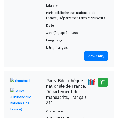
Library
Paris. Bibliothèque nationale de
France, Département des manuscrits
Date
XIVe (fin, après 1398).
Language
latin , français
View entry
Paris. Bibliothèque
add_shopping_cart
nationale de France,
Département des
manuscrits, Français
811
Collection