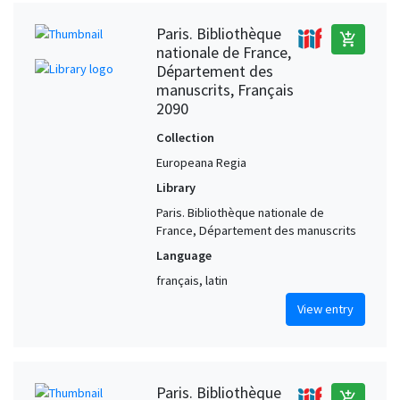
Paris. Bibliothèque
add_shopping_cart
nationale de France,
Département des
manuscrits, Français
2090
Collection
Europeana Regia
Library
Paris. Bibliothèque nationale de
France, Département des manuscrits
Language
français, latin
View entry
Paris. Bibliothèque
add_shopping_cart