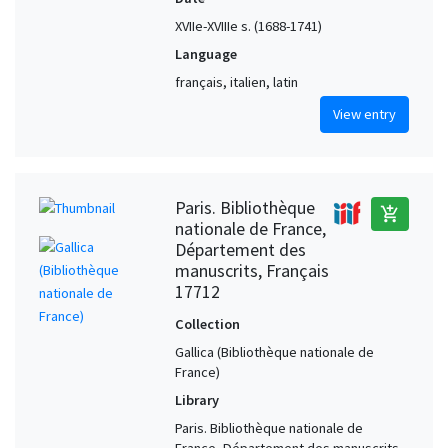
XVIIe-XVIIIe s. (1688-1741)
Language
français, italien, latin
View entry
Paris. Bibliothèque
add_shopping_cart
nationale de France,
Département des
manuscrits, Français
17712
Collection
Gallica (Bibliothèque nationale de
France)
Library
Paris. Bibliothèque nationale de
France, Département des manuscrits