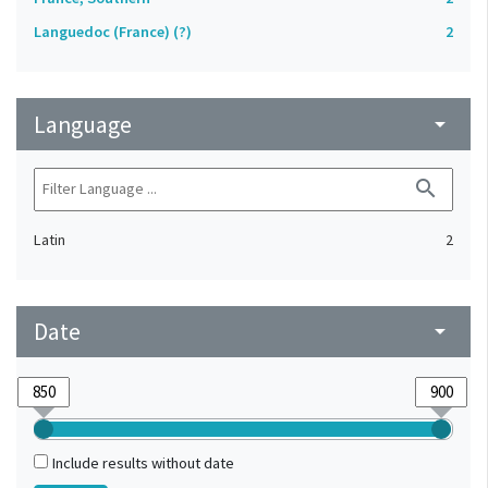
Languedoc (France) (?)
2
Language
arrow_drop_down
search
Latin
2
Date
arrow_drop_down
Include results without date