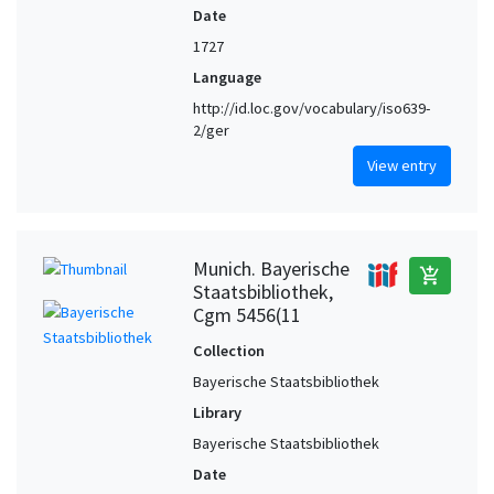
Date
1727
Language
http://id.loc.gov/vocabulary/iso639-
2/ger
View entry
Munich. Bayerische
add_shopping_cart
Staatsbibliothek,
Cgm 5456(11
Collection
Bayerische Staatsbibliothek
Library
Bayerische Staatsbibliothek
Date