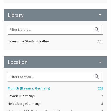
Library
arrow_drop_down
search
Bayerische Staatsbibliothek
201
Location
arrow_drop_down
search
Munich (Bavaria, Germany)
201
Bavaria (Germany)
7
Heidelberg (Germany)
5