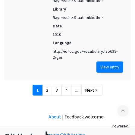
Bayerische Staatsbibliothek
Library
Bayerische Staatsbibliothek
Date
1510
Language
http://id.loc.gov/vocabulary/iso639-
2/ger
View entry
1
2
3
4
...
Next
chevron_right
expand_less
About
|
Feedback welcome:
Powered
team@biblissima-