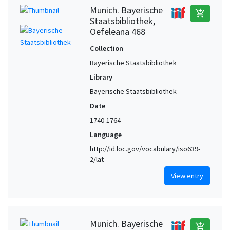
Munich. Bayerische
add_shopping_cart
Staatsbibliothek,
Oefeleana 468
Collection
Bayerische Staatsbibliothek
Library
Bayerische Staatsbibliothek
Date
1740-1764
Language
http://id.loc.gov/vocabulary/iso639-
2/lat
View entry
Munich. Bayerische
add_shopping_cart