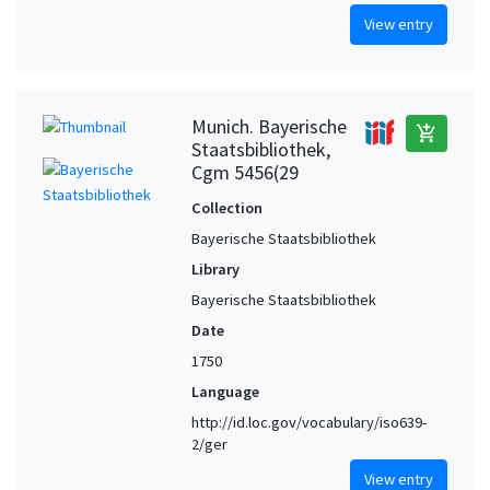
View entry
Munich. Bayerische
add_shopping_cart
Staatsbibliothek,
Cgm 5456(29
Collection
Bayerische Staatsbibliothek
Library
Bayerische Staatsbibliothek
Date
1750
Language
http://id.loc.gov/vocabulary/iso639-
2/ger
View entry