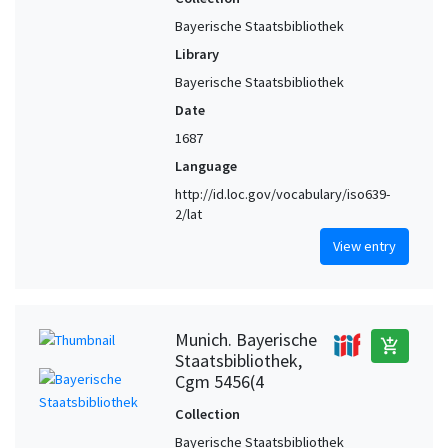
Bayerische Staatsbibliothek
Library
Bayerische Staatsbibliothek
Date
1687
Language
http://id.loc.gov/vocabulary/iso639-
2/lat
View entry
Munich. Bayerische
add_shopping_cart
Staatsbibliothek,
Cgm 5456(4
Collection
Bayerische Staatsbibliothek