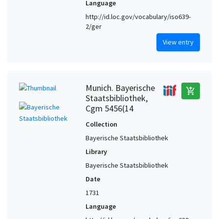
Language
http://id.loc.gov/vocabulary/iso639-
2/ger
View entry
Munich. Bayerische
add_shopping_cart
Staatsbibliothek,
Cgm 5456(14
Collection
Bayerische Staatsbibliothek
Library
Bayerische Staatsbibliothek
Date
1731
Language