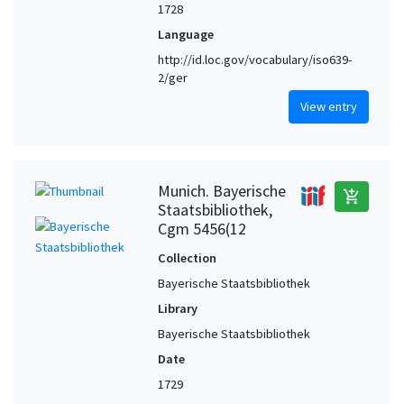
1728
Language
http://id.loc.gov/vocabulary/iso639-
2/ger
View entry
Munich. Bayerische
add_shopping_cart
Staatsbibliothek,
Cgm 5456(12
Collection
Bayerische Staatsbibliothek
Library
Bayerische Staatsbibliothek
Date
1729