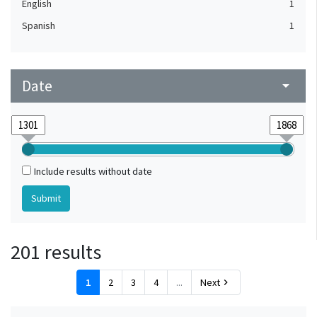
English
1
Spanish
1
Date
arrow_drop_down
Include results without date
201 results
1
2
3
4
...
Next
chevron_right