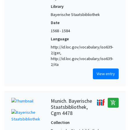
Library
Bayerische Staatsbibliothek
Date
1568 - 1584
Language
http://id.loc.gov/vocabulary/iso639-
2/ger,
http://id.loc.gov/vocabulary/iso639-
2/ita
View entry
Munich. Bayerische
add_shopping_cart
Staatsbibliothek,
Cgm 4478
Collection