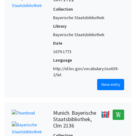
Collection
Bayerische Staatsbibliothek
Library
Bayerische Staatsbibliothek
Date
1679-1773
Language
http://id.loc.gov/vocabulary/iso639-
2/lat
View entry
Munich. Bayerische
add_shopping_cart
Staatsbibliothek,
Clm 2136
Collection