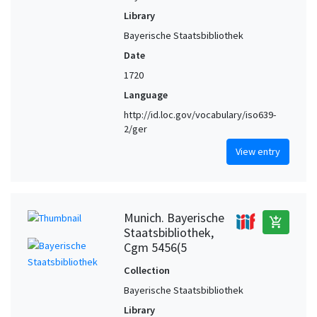
Library
Bayerische Staatsbibliothek
Date
1720
Language
http://id.loc.gov/vocabulary/iso639-
2/ger
View entry
Munich. Bayerische
add_shopping_cart
Staatsbibliothek,
Cgm 5456(5
Collection
Bayerische Staatsbibliothek
Library