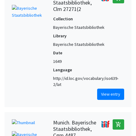
Staatsbibliothek,
Clm 27271(2
Collection
Bayerische Staatsbibliothek
Library
Bayerische Staatsbibliothek
Date
1649
Language
http://id.loc.gov/vocabulary/iso639-
2/lat
View entry
Munich. Bayerische
add_shopping_cart
Staatsbibliothek,
Cgm 4487