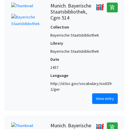
Munich. Bayerische
add_shopping_cart
Staatsbibliothek,
Cgm 514
Collection
Bayerische Staatsbibliothek
Library
Bayerische Staatsbibliothek
Date
1457
Language
http://id.loc.gov/vocabulary/iso639-
2/ger
View entry
Munich. Bayerische
add_shopping_cart