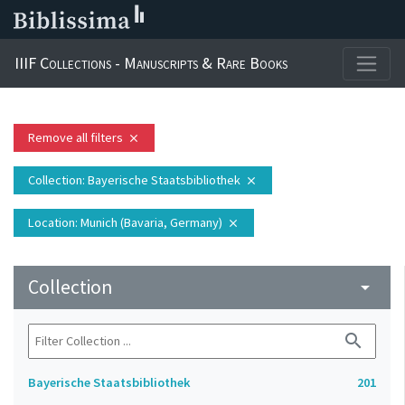
IIIF Collections - Manuscripts & Rare Books
Remove all filters
close
Collection
: Bayerische Staatsbibliothek
close
Location
: Munich (Bavaria, Germany)
close
Collection
arrow_drop_down
search
Bayerische Staatsbibliothek
201