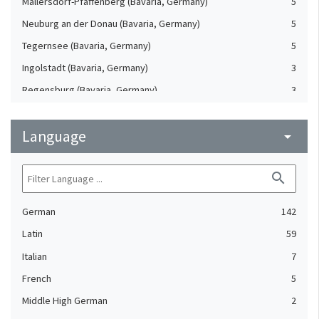
Mallersdorf-Pfaffenberg (Bavaria, Germany)
5
Neuburg an der Donau (Bavaria, Germany)
5
Tegernsee (Bavaria, Germany)
5
Ingolstadt (Bavaria, Germany)
3
Regensburg (Bavaria, Germany)
3
Amberg (Bavaria, Germany)
2
Language
Eichstätt (Bavaria, Germany)
arrow_drop_down
2
Altötting (Bavaria, Germany)
1
search
Braunau am Inn (Upper Austria, Austria)
1
Germany, Southern
1
German
142
Hamburg (Hamburg, Germany)
1
Latin
59
Landsberg am Lech (Bavaria, Germany)
1
Italian
7
Landshut (Bavaria, Germany)
1
French
5
Straubing (Bavaria, Germany)
1
Middle High German
2