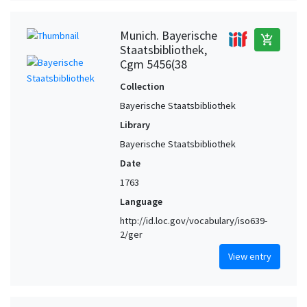
Munich. Bayerische
add_shopping_cart
Staatsbibliothek,
Cgm 5456(38
Collection
Bayerische Staatsbibliothek
Library
Bayerische Staatsbibliothek
Date
1763
Language
http://id.loc.gov/vocabulary/iso639-
2/ger
View entry