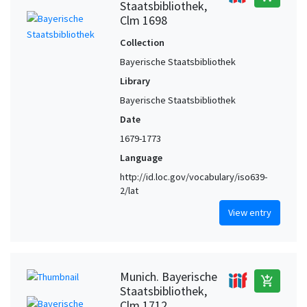
Staatsbibliothek,
Clm 1698
Collection
Bayerische Staatsbibliothek
Library
Bayerische Staatsbibliothek
Date
1679-1773
Language
http://id.loc.gov/vocabulary/iso639-
2/lat
View entry
Munich. Bayerische
add_shopping_cart
Staatsbibliothek,
Clm 1712