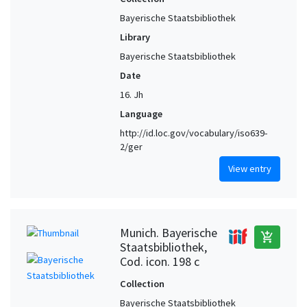
Bayerische Staatsbibliothek
Library
Bayerische Staatsbibliothek
Date
16. Jh
Language
http://id.loc.gov/vocabulary/iso639-
2/ger
View entry
Munich. Bayerische
add_shopping_cart
Staatsbibliothek,
Cod. icon. 198 c
Collection
Bayerische Staatsbibliothek