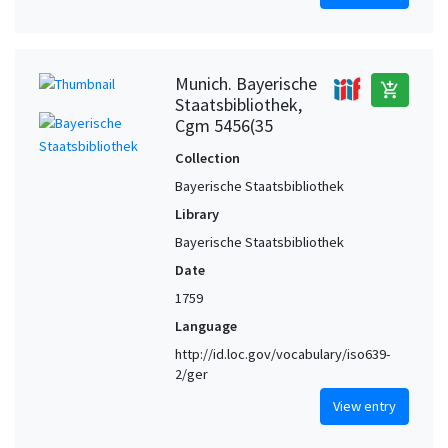
Munich. Bayerische
add_shopping_cart
Staatsbibliothek,
Cgm 5456(35
Collection
Bayerische Staatsbibliothek
Library
Bayerische Staatsbibliothek
Date
1759
Language
http://id.loc.gov/vocabulary/iso639-
2/ger
View entry