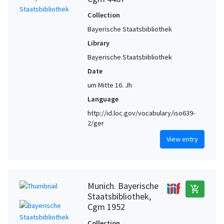
Collection
Bayerische Staatsbibliothek
Library
Bayerische Staatsbibliothek
Date
um Mitte 16. Jh
Language
http://id.loc.gov/vocabulary/iso639-
2/ger
View entry
Munich. Bayerische
add_shopping_cart
Staatsbibliothek,
Cgm 1952
Collection