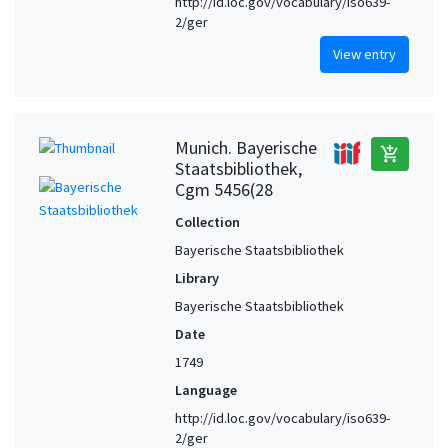
http://id.loc.gov/vocabulary/iso639-
2/ger
View entry
Munich. Bayerische
add_shopping_cart
Staatsbibliothek,
Cgm 5456(28
Collection
Bayerische Staatsbibliothek
Library
Bayerische Staatsbibliothek
Date
1749
Language
http://id.loc.gov/vocabulary/iso639-
2/ger