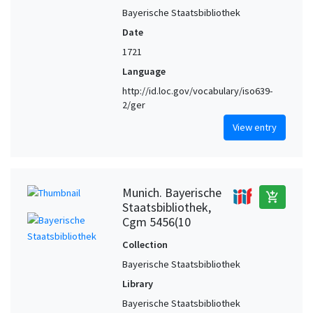
Bayerische Staatsbibliothek
Date
1721
Language
http://id.loc.gov/vocabulary/iso639-
2/ger
View entry
Munich. Bayerische
add_shopping_cart
Staatsbibliothek,
Cgm 5456(10
Collection
Bayerische Staatsbibliothek
Library
Bayerische Staatsbibliothek