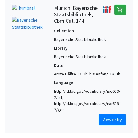
Munich. Bayerische
add_shopping_cart
Staatsbibliothek,
Cbm Cat. 144
Collection
Bayerische Staatsbibliothek
Library
Bayerische Staatsbibliothek
Date
erste Hälfte 17. Jh. bis Anfang 18. Jh
Language
http://id.loc.gov/vocabulary/iso639-
2/lat,
http://id.loc.gov/vocabulary/iso639-
2/ger
View entry