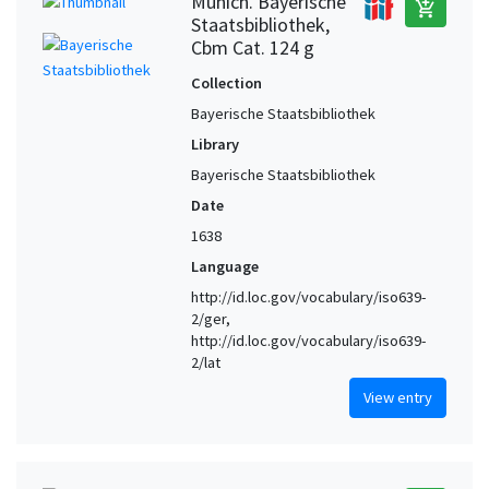
Munich. Bayerische
add_shopping_cart
Staatsbibliothek,
Cbm Cat. 124 g
Collection
Bayerische Staatsbibliothek
Library
Bayerische Staatsbibliothek
Date
1638
Language
http://id.loc.gov/vocabulary/iso639-
2/ger,
http://id.loc.gov/vocabulary/iso639-
2/lat
View entry