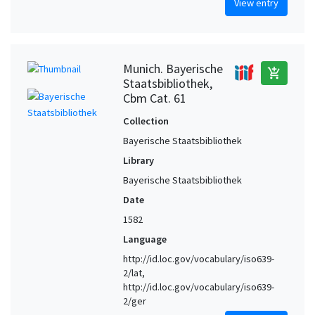
View entry
Munich. Bayerische
add_shopping_cart
Staatsbibliothek,
Cbm Cat. 61
Collection
Bayerische Staatsbibliothek
Library
Bayerische Staatsbibliothek
Date
1582
Language
http://id.loc.gov/vocabulary/iso639-
2/lat,
http://id.loc.gov/vocabulary/iso639-
2/ger