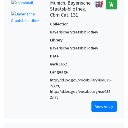
Munich. Bayerische
add_shopping_cart
Staatsbibliothek,
Cbm Cat. 131
Collection
Bayerische Staatsbibliothek
Library
Bayerische Staatsbibliothek
Date
nach 1652
Language
http://id.loc.gov/vocabulary/iso639-
2/ger,
http://id.loc.gov/vocabulary/iso639-
2/lat
View entry