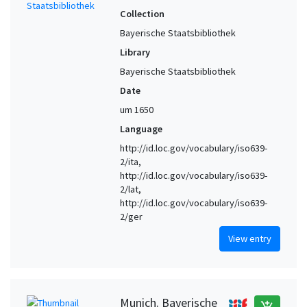
Collection
Bayerische Staatsbibliothek
Library
Bayerische Staatsbibliothek
Date
um 1650
Language
http://id.loc.gov/vocabulary/iso639-
2/ita,
http://id.loc.gov/vocabulary/iso639-
2/lat,
http://id.loc.gov/vocabulary/iso639-
2/ger
View entry
Munich. Bayerische
add_shopping_cart