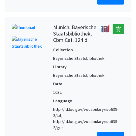
Munich. Bayerische
add_shopping_cart
Staatsbibliothek,
Cbm Cat. 124 d
Collection
Bayerische Staatsbibliothek
Library
Bayerische Staatsbibliothek
Date
1632
Language
http://id.loc.gov/vocabulary/iso639-
2/lat,
http://id.loc.gov/vocabulary/iso639-
2/ger