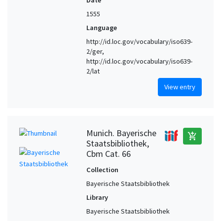
1555
Language
http://id.loc.gov/vocabulary/iso639-
2/ger,
http://id.loc.gov/vocabulary/iso639-
2/lat
View entry
Munich. Bayerische
add_shopping_cart
Staatsbibliothek,
Cbm Cat. 66
Collection
Bayerische Staatsbibliothek
Library
Bayerische Staatsbibliothek