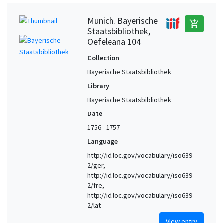
Munich. Bayerische
add_shopping_cart
Staatsbibliothek,
Oefeleana 104
Collection
Bayerische Staatsbibliothek
Library
Bayerische Staatsbibliothek
Date
1756 - 1757
Language
http://id.loc.gov/vocabulary/iso639-
2/ger,
http://id.loc.gov/vocabulary/iso639-
2/fre,
http://id.loc.gov/vocabulary/iso639-
2/lat
View entry