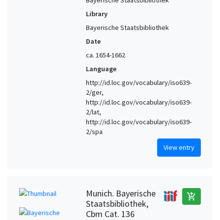
Library
Bayerische Staatsbibliothek
Date
ca. 1654-1662
Language
http://id.loc.gov/vocabulary/iso639-
2/ger,
http://id.loc.gov/vocabulary/iso639-
2/lat,
http://id.loc.gov/vocabulary/iso639-
2/spa
View entry
Munich. Bayerische
add_shopping_cart
Staatsbibliothek,
Cbm Cat. 136