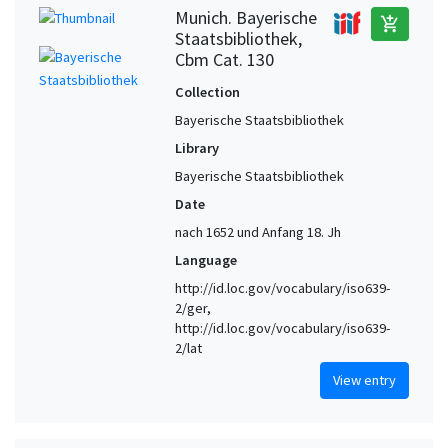
Munich. Bayerische
add_shopping_cart
Staatsbibliothek,
Cbm Cat. 130
Collection
Bayerische Staatsbibliothek
Library
Bayerische Staatsbibliothek
Date
nach 1652 und Anfang 18. Jh
Language
http://id.loc.gov/vocabulary/iso639-
2/ger,
http://id.loc.gov/vocabulary/iso639-
2/lat
View entry