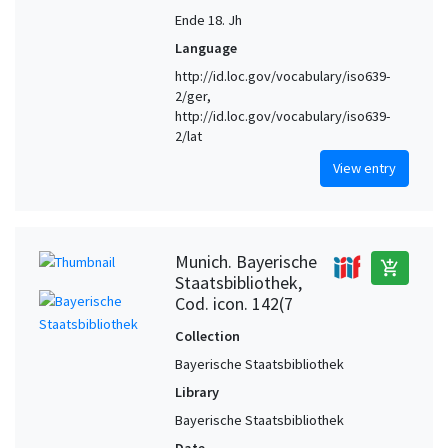
Ende 18. Jh
Language
http://id.loc.gov/vocabulary/iso639-
2/ger,
http://id.loc.gov/vocabulary/iso639-
2/lat
View entry
Munich. Bayerische
add_shopping_cart
Staatsbibliothek,
Cod. icon. 142(7
Collection
Bayerische Staatsbibliothek
Library
Bayerische Staatsbibliothek
Date