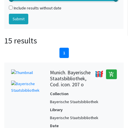
Include results without date
15 results
1
Munich. Bayerische
add_shopping_cart
Staatsbibliothek,
Cod. icon. 207 o
Collection
Bayerische Staatsbibliothek
Library
Bayerische Staatsbibliothek
Date