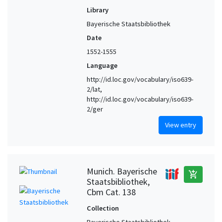
Library
Bayerische Staatsbibliothek
Date
1552-1555
Language
http://id.loc.gov/vocabulary/iso639-
2/lat,
http://id.loc.gov/vocabulary/iso639-
2/ger
View entry
Munich. Bayerische
add_shopping_cart
Staatsbibliothek,
Cbm Cat. 138
Collection
Bayerische Staatsbibliothek