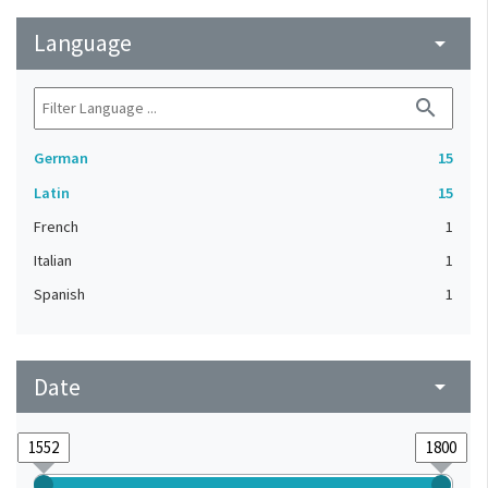
Language
arrow_drop_down
search
German
15
Latin
15
French
1
Italian
1
Spanish
1
Date
arrow_drop_down