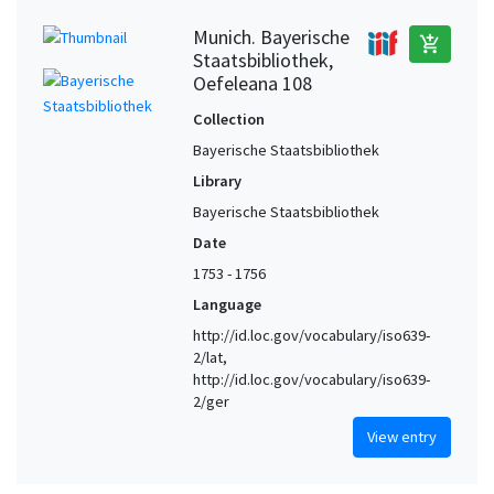
Munich. Bayerische
add_shopping_cart
Staatsbibliothek,
Oefeleana 108
Collection
Bayerische Staatsbibliothek
Library
Bayerische Staatsbibliothek
Date
1753 - 1756
Language
http://id.loc.gov/vocabulary/iso639-
2/lat,
http://id.loc.gov/vocabulary/iso639-
2/ger
View entry