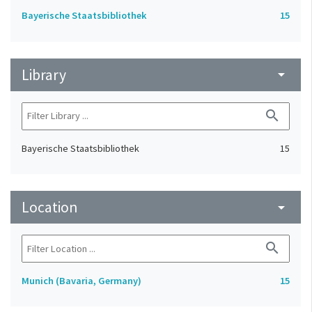
Bayerische Staatsbibliothek
15
Library
arrow_drop_down
search
Bayerische Staatsbibliothek
15
Location
arrow_drop_down
search
Munich (Bavaria, Germany)
15