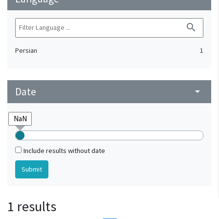
search
Persian
1
Date
arrow_drop_down
Include results without date
1 results