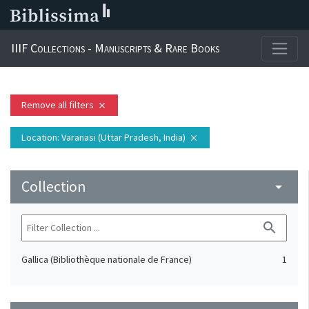
IIIF Collections - Manuscripts & Rare Books
Remove all filters
close
Location
: Varanasi (Uttar Pradesh, India)
close
Collection
arrow_drop_down
search
Gallica (Bibliothèque nationale de France)
1