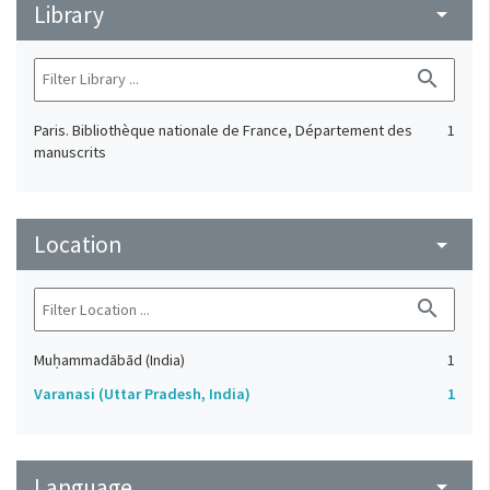
Library
arrow_drop_down
search
Paris. Bibliothèque nationale de France, Département des
1
manuscrits
Location
arrow_drop_down
search
Muḥammadābād (India)
1
Varanasi (Uttar Pradesh, India)
1
Language
arrow_drop_down