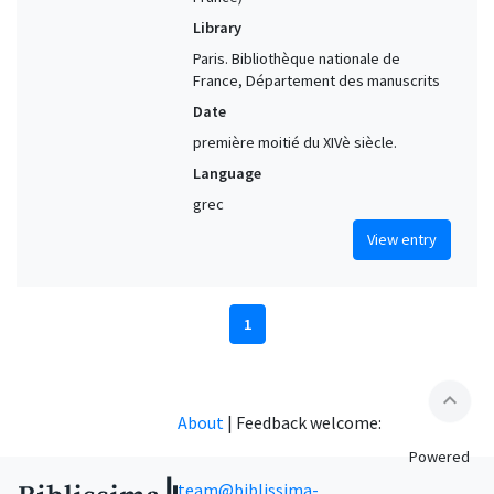
Library
Paris. Bibliothèque nationale de
France, Département des manuscrits
Date
première moitié du XIVè siècle.
Language
grec
View entry
1
expand_less
About
|
Feedback welcome:
Powered
team@biblissima-