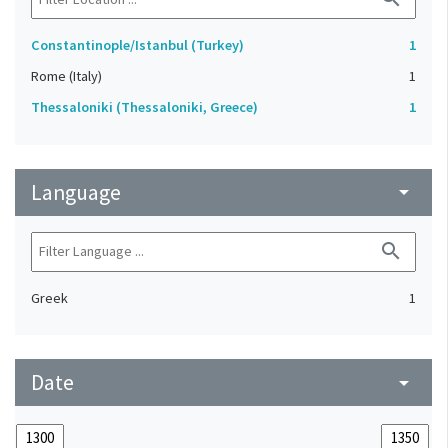
Constantinople/Istanbul (Turkey)
1
Rome (Italy)
1
Thessaloniki (Thessaloniki, Greece)
1
Language
arrow_drop_down
search
Greek
1
Date
arrow_drop_down