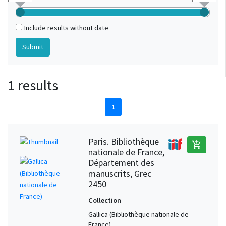
Include results without date
1 results
1
Paris. Bibliothèque
add_shopping_cart
nationale de France,
Département des
manuscrits, Grec
2450
Collection
Gallica (Bibliothèque nationale de
France)