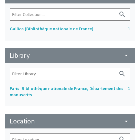
search
Gallica (Bibliothèque nationale de France)
1
Library
arrow_drop_down
search
Paris. Bibliothèque nationale de France, Département des
1
manuscrits
Location
arrow_drop_down
search