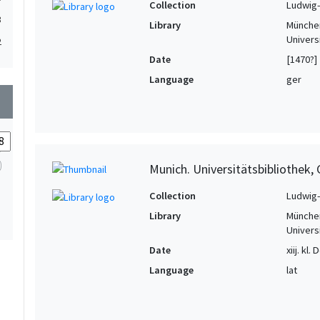
Collection
Ludwig-
3
Library
München
Univers
2
Date
[1470?]
Language
ger
wn
Munich. Universitätsbibliothek, 
Collection
Ludwig-
Library
München
Univers
Date
xiij. kl
Language
lat