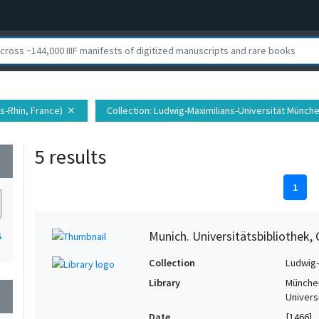
s-Rhin, France)
Collection
: Ludwig-Maximilians-Universität Münch
close
5 results
wn
1
Munich. Universitätsbibliothek, 
5
Collection
Ludwig-
Library
München
wn
Univers
Date
[1466]