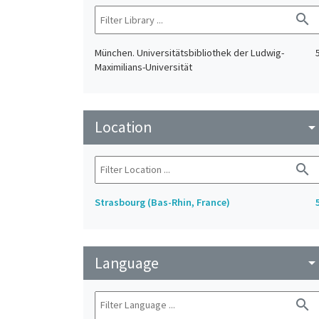
search
München. Universitätsbibliothek der Ludwig-
Maximilians-Universität
Location
arrow_drop_do
search
Strasbourg (Bas-Rhin, France)
Language
arrow_drop_do
search