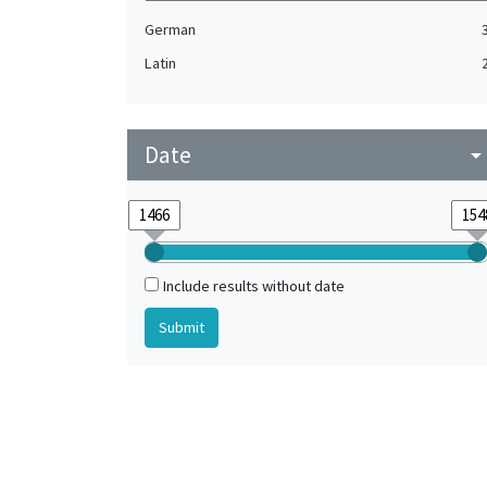
German
Latin
Date
arrow_drop_do
Include results without date