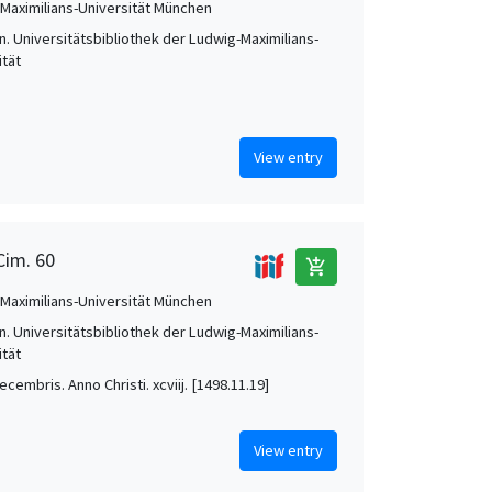
Maximilians-Universität München
. Universitätsbibliothek der Ludwig-Maximilians-
ität
View entry
Cim. 60
add_shopping_cart
Maximilians-Universität München
. Universitätsbibliothek der Ludwig-Maximilians-
ität
. Decembris. Anno Christi. xcviij. [1498.11.19]
View entry