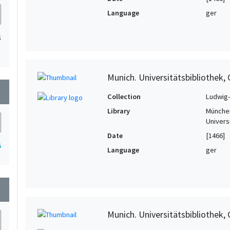
Language
ger
5
Munich. Universitätsbibliothek, 
wn
Collection
Ludwig-
Library
München
Univers
Date
[1466]
5
Language
ger
wn
Munich. Universitätsbibliothek, 