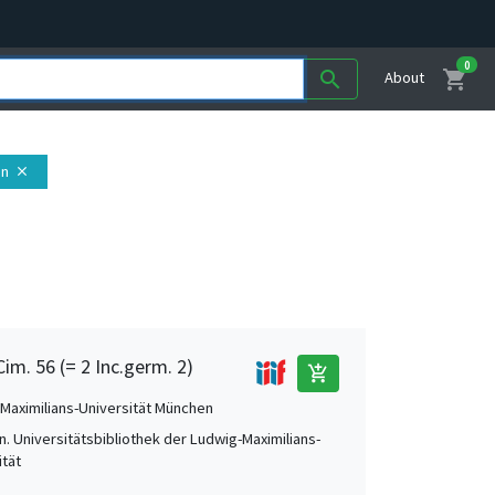
0
shopping_cart
search
About
en
close
Cim. 56 (= 2 Inc.germ. 2)
add_shopping_cart
Maximilians-Universität München
. Universitätsbibliothek der Ludwig-Maximilians-
ität