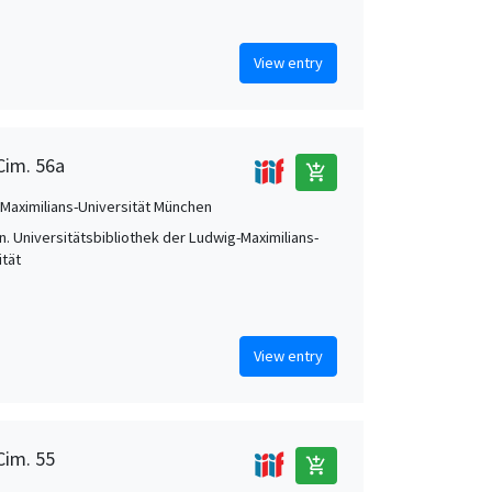
View entry
Cim. 56a
add_shopping_cart
Maximilians-Universität München
. Universitätsbibliothek der Ludwig-Maximilians-
ität
View entry
Cim. 55
add_shopping_cart