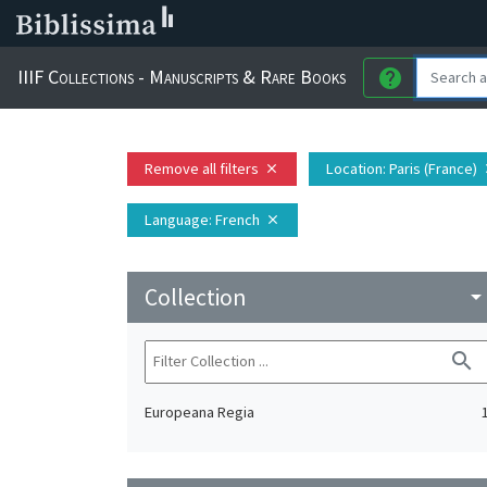
IIIF Collections - Manuscripts & Rare Books
help
Remove all filters
Location
: Paris (France)
close
c
Language
: French
close
Collection
arrow_drop_do
search
Europeana Regia