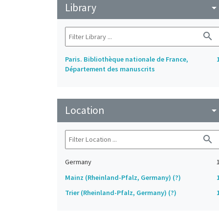
Library
arrow_drop_do
search
Paris. Bibliothèque nationale de France,
Département des manuscrits
Location
arrow_drop_do
search
Germany
Mainz (Rheinland-Pfalz, Germany) (?)
Trier (Rheinland-Pfalz, Germany) (?)