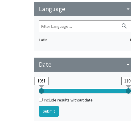
Language
arrow_drop_do
search
Latin
Date
arrow_drop_do
Include results without date