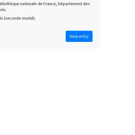
Bibliothèque nationale de France, Département des
its
cle (seconde moitié).
View entry