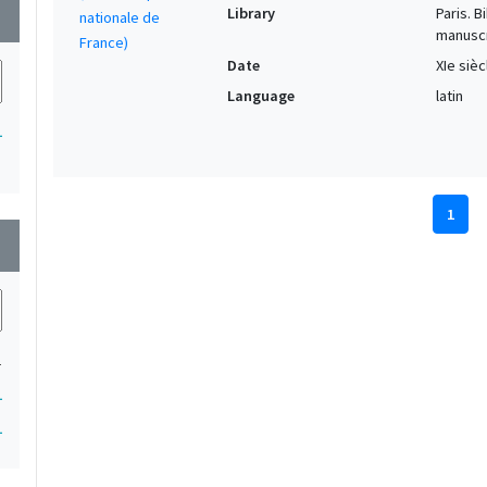
Library
Paris. 
wn
manuscr
Date
XIe siè
Language
latin
1
1
wn
1
1
1