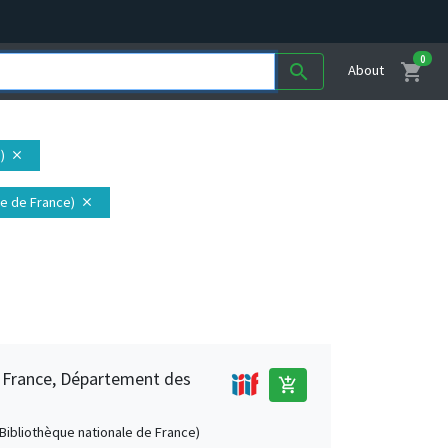
0
shopping_cart
search
About
)
close
ale de France)
close
e France, Département des
add_shopping_cart
 (Bibliothèque nationale de France)