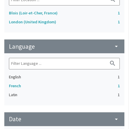
Blois (Loir-et-Cher, France)
1
London (United Kingdom)
1
Language
arrow_drop_down
search
English
1
French
1
Latin
1
Date
arrow_drop_down