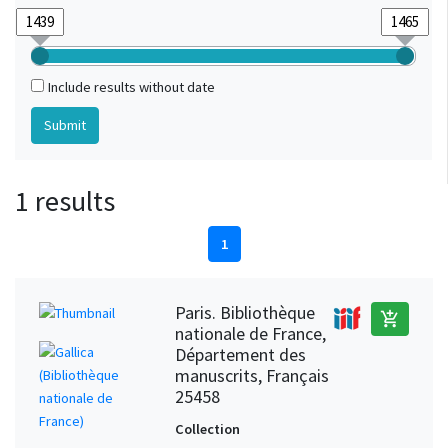
Include results without date
1 results
1
Paris. Bibliothèque
add_shopping_cart
nationale de France,
Département des
manuscrits, Français
25458
Collection