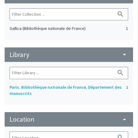
search
Gallica (Bibliothèque nationale de France)
1
Library
arrow_drop_down
search
Paris. Bibliothèque nationale de France, Département des
1
manuscrits
Location
arrow_drop_down
search