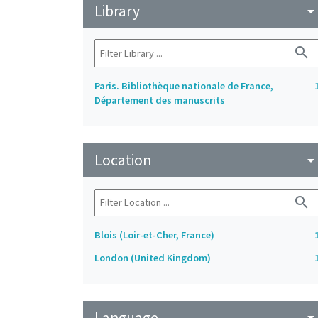
Library
arrow_drop_do
search
Paris. Bibliothèque nationale de France,
Département des manuscrits
Location
arrow_drop_do
search
Blois (Loir-et-Cher, France)
London (United Kingdom)
Language
arrow_drop_do