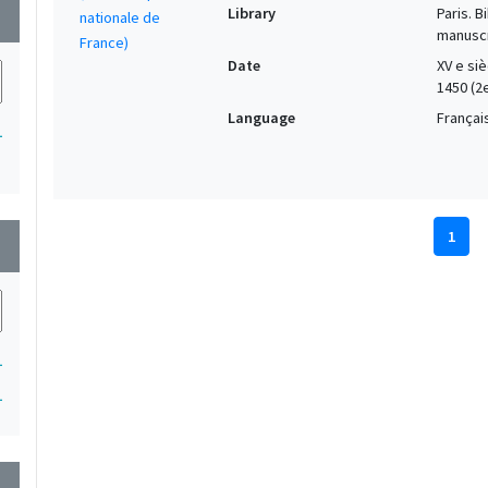
Library
Paris. 
wn
manuscr
Date
XV e si
1450 (2
Language
Français
1
1
wn
1
1
wn