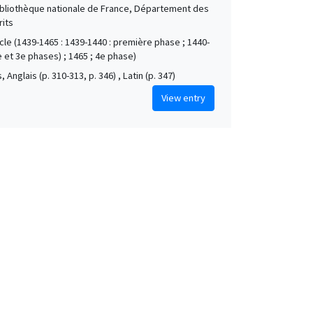
Bibliothèque nationale de France, Département des
its
ècle (1439-1465 : 1439-1440 : première phase ; 1440-
e et 3e phases) ; 1465 ; 4e phase)
, Anglais (p. 310-313, p. 346) , Latin (p. 347)
View entry