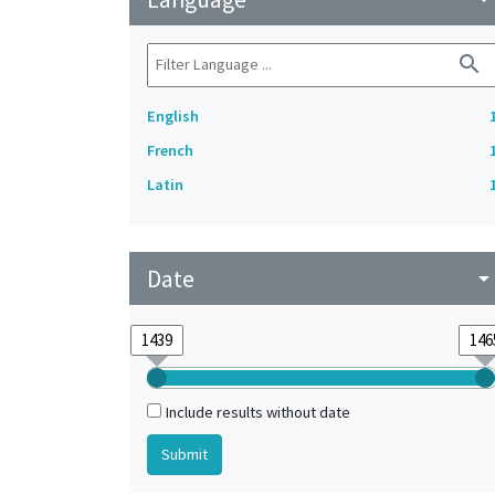
search
English
French
Latin
Date
arrow_drop_do
Include results without date