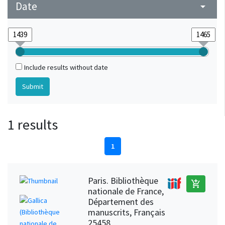
Date
arrow_drop_down
Include results without date
1 results
1
Paris. Bibliothèque
add_shopping_cart
nationale de France,
Département des
manuscrits, Français
25458