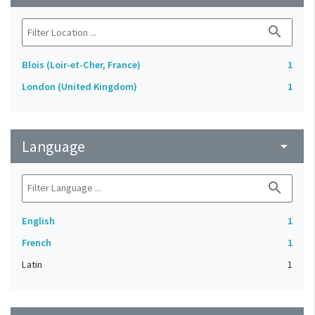
search
Blois (Loir-et-Cher, France)
1
London (United Kingdom)
1
Language
arrow_drop_down
search
English
1
French
1
Latin
1