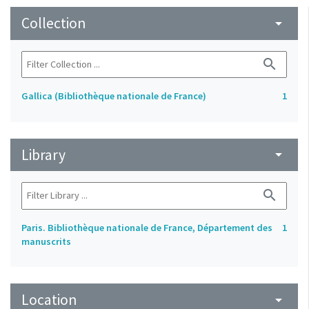
Collection
arrow_drop_down
search
Gallica (Bibliothèque nationale de France)
1
Library
arrow_drop_down
search
Paris. Bibliothèque nationale de France, Département des
1
manuscrits
Location
arrow_drop_down