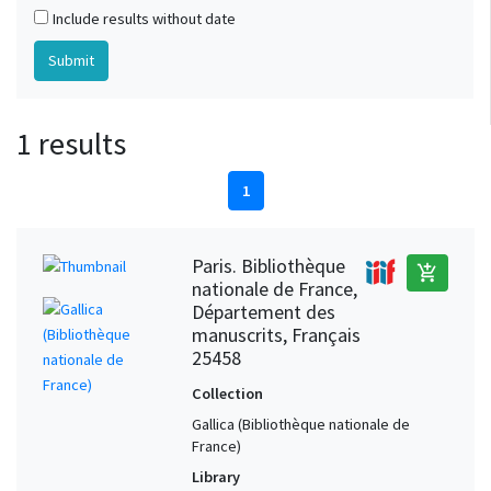
Include results without date
1 results
1
Paris. Bibliothèque
add_shopping_cart
nationale de France,
Département des
manuscrits, Français
25458
Collection
Gallica (Bibliothèque nationale de
France)
Library