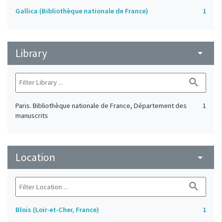
Gallica (Bibliothèque nationale de France)
1
Library
arrow_drop_down
search
Paris. Bibliothèque nationale de France, Département des
1
manuscrits
Location
arrow_drop_down
search
Blois (Loir-et-Cher, France)
1