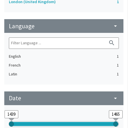
London (United Kingdom)
1
Language
arrow_drop_down
search
English
1
French
1
Latin
1
Date
arrow_drop_down