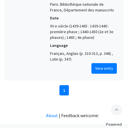
Paris. Bibliothèque nationale de
France, Département des manuscrits
Date
XV e siècle (1439-1465 : 1439-1440 :
première phase ; 1440-1450 (2e et 3e
phases) ; 1465 ; 4e phase)
Language
Français, Anglais (p. 310-313, p. 346) ,
Latin (p. 347)
View entry
1
expand_less
About
|
Feedback welcome:
Powered