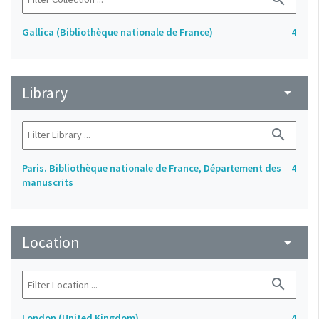
Gallica (Bibliothèque nationale de France)
4
Library
arrow_drop_down
search
Paris. Bibliothèque nationale de France, Département des
4
manuscrits
Location
arrow_drop_down
search
London (United Kingdom)
4