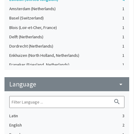
Amsterdam (Netherlands)
1
Basel (Switzerland)
1
Blois (Loir-et-Cher, France)
1
Delft (Netherlands)
1
Dordrecht (Netherlands)
1
Enkhuizen (North Holland, Netherlands)
1
Franeker (Friesland, Netherlands)
1
Geneva (Geneva, Switzerland)
1
Language
Harderwijk (Gelderland, Netherlands)
arrow_drop_down
1
Heidelberg (Germany)
1
search
Lausanne (Vaud, Switzerland)
1
Leiden (Netherlands)
1
Latin
3
Oxford (Oxfordshire, United Kingdom)
1
English
2
Speyer (Rheinland-Pfalz, Germany)
1