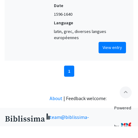
Date
1596-1640
Language
latin, grec, diverses langues
européennes
View entry
1
expand_less
About
|
Feedback welcome:
Powered
team@biblissima-
by
condorcet.fr