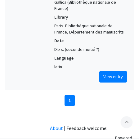
Gallica (Bibliothèque nationale de
France)
Library
Paris. Bibliothèque nationale de
France, Département des manuscrits
Date
IXe s. (seconde moitié ?)
Language
latin
View entry
1
expand_less
About
|
Feedback welcome:
Powered