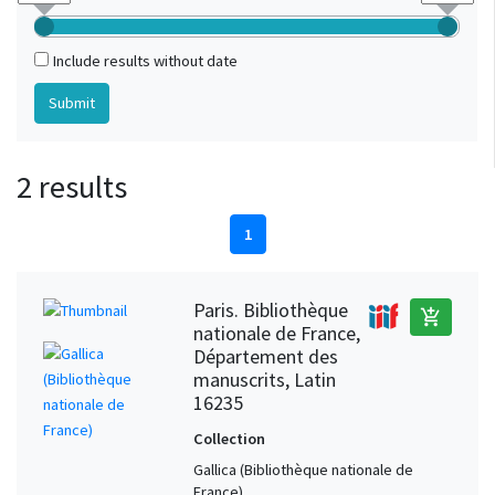
Include results without date
2 results
1
Paris. Bibliothèque
add_shopping_cart
nationale de France,
Département des
manuscrits, Latin
16235
Collection
Gallica (Bibliothèque nationale de
France)