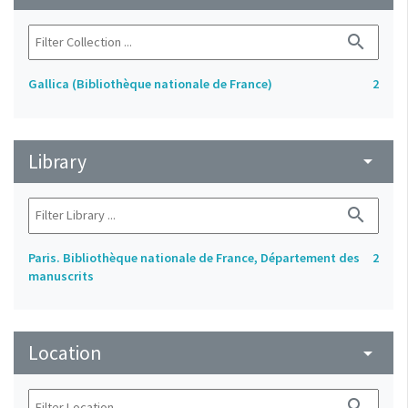
search
Gallica (Bibliothèque nationale de France)
2
Library
arrow_drop_down
search
Paris. Bibliothèque nationale de France, Département des
2
manuscrits
Location
arrow_drop_down
search