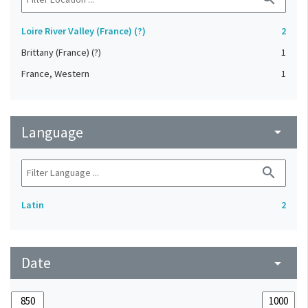
Loire River Valley (France) (?)
2
Brittany (France) (?)
1
France, Western
1
Language
arrow_drop_down
search
Latin
2
Date
arrow_drop_down