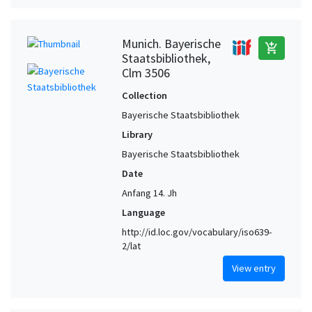
Munich. Bayerische
add_shopping_cart
Staatsbibliothek,
Clm 3506
Collection
Bayerische Staatsbibliothek
Library
Bayerische Staatsbibliothek
Date
Anfang 14. Jh
Language
http://id.loc.gov/vocabulary/iso639-
2/lat
View entry