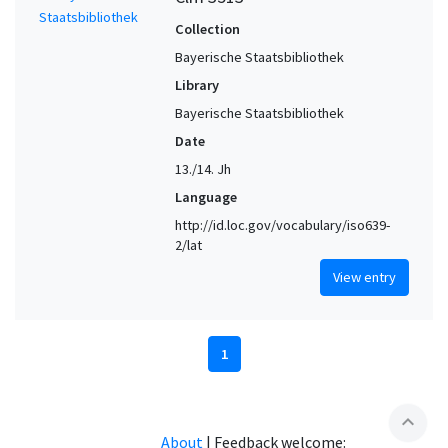
Collection
Bayerische Staatsbibliothek
Library
Bayerische Staatsbibliothek
Date
13./14. Jh
Language
http://id.loc.gov/vocabulary/iso639-
2/lat
View entry
1
expand_less
About
|
Feedback welcome: