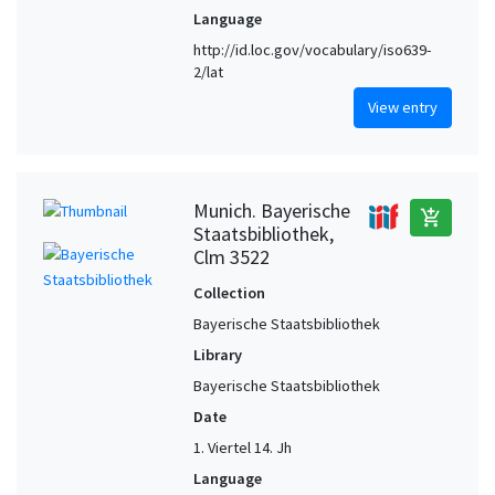
Language
http://id.loc.gov/vocabulary/iso639-
2/lat
View entry
Munich. Bayerische
add_shopping_cart
Staatsbibliothek,
Clm 3522
Collection
Bayerische Staatsbibliothek
Library
Bayerische Staatsbibliothek
Date
1. Viertel 14. Jh
Language