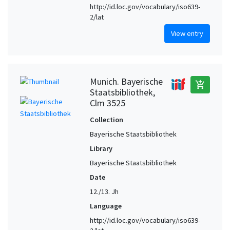
http://id.loc.gov/vocabulary/iso639-
2/lat
View entry
Munich. Bayerische
add_shopping_cart
Staatsbibliothek,
Clm 3525
Collection
Bayerische Staatsbibliothek
Library
Bayerische Staatsbibliothek
Date
12./13. Jh
Language
http://id.loc.gov/vocabulary/iso639-