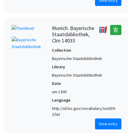
View entry
Munich. Bayerische
add_shopping_cart
Staatsbibliothek,
Clm 14033
Collection
Bayerische Staatsbibliothek
Library
Bayerische Staatsbibliothek
Date
um 1300
Language
http://id.loc.gov/vocabulary/iso639-
2/lat
View entry