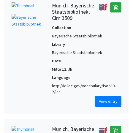
Munich. Bayerische
add_shopping_cart
Staatsbibliothek,
Clm 3509
Collection
Bayerische Staatsbibliothek
Library
Bayerische Staatsbibliothek
Date
Mitte 12. Jh
Language
http://id.loc.gov/vocabulary/iso639-
2/lat
View entry
Munich. Bayerische
add_shopping_cart