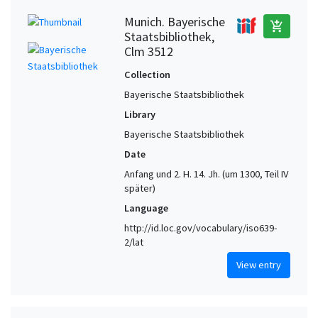
Munich. Bayerische
add_shopping_cart
Staatsbibliothek,
Clm 3512
Collection
Bayerische Staatsbibliothek
Library
Bayerische Staatsbibliothek
Date
Anfang und 2. H. 14. Jh. (um 1300, Teil IV
später)
Language
http://id.loc.gov/vocabulary/iso639-
2/lat
View entry