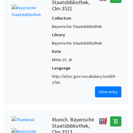
Staatsbibliothek,
Clm 3521
Collection
Bayerische Staatsbibliothek
Library
Bayerische Staatsbibliothek
Date
Mitte 13. Jh
Language
http://id.loc.gov/vocabulary/iso639-
2/lat
View entry
Munich. Bayerische
add_shopping_cart
Staatsbibliothek,
Clm 3513