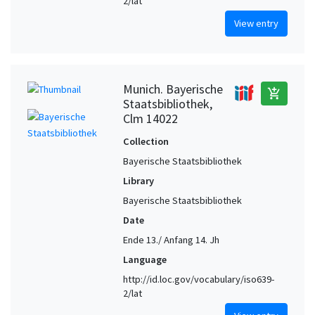
2/lat
View entry
Munich. Bayerische
add_shopping_cart
Staatsbibliothek,
Clm 14022
Collection
Bayerische Staatsbibliothek
Library
Bayerische Staatsbibliothek
Date
Ende 13./ Anfang 14. Jh
Language
http://id.loc.gov/vocabulary/iso639-
2/lat