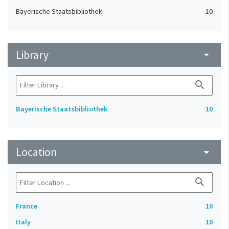
Bayerische Staatsbibliothek
10
Library
arrow_drop_down
search
Bayerische Staatsbibliothek
10
Location
arrow_drop_down
search
France
10
Italy
10