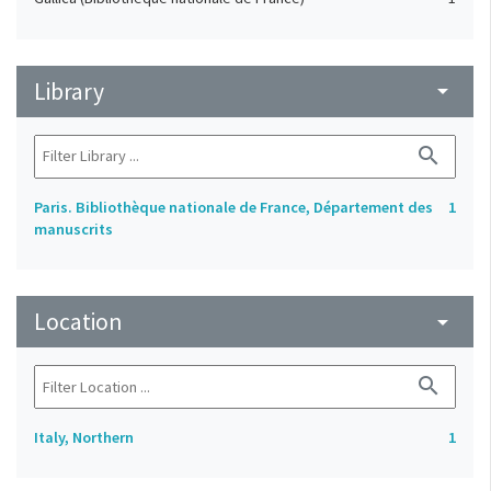
Library
arrow_drop_down
search
Paris. Bibliothèque nationale de France, Département des
1
manuscrits
Location
arrow_drop_down
search
Italy, Northern
1