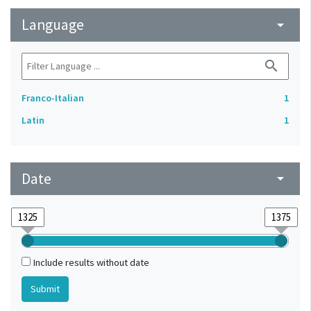
Language
arrow_drop_down
search
Franco-Italian
1
Latin
1
Date
arrow_drop_down
Include results without date