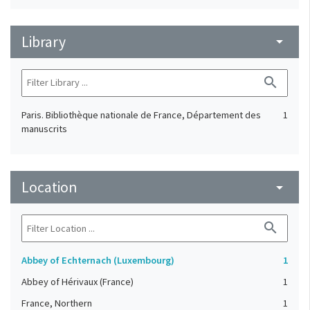
Library
arrow_drop_down
search
Paris. Bibliothèque nationale de France, Département des
1
manuscrits
Location
arrow_drop_down
search
Abbey of Echternach (Luxembourg)
1
Abbey of Hérivaux (France)
1
France, Northern
1