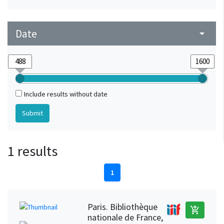
Date
arrow_drop_down
Include results without date
1 results
1
Paris. Bibliothèque
add_shopping_cart
nationale de France,