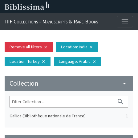
IIIF Collections - Manuscripts & Rare Books
Remove all filters
Location
: India
close
close
Location
: Turkey
Language
: Arabic
close
close
Collection
arrow_drop_down
search
Gallica (Bibliothèque nationale de France)
1