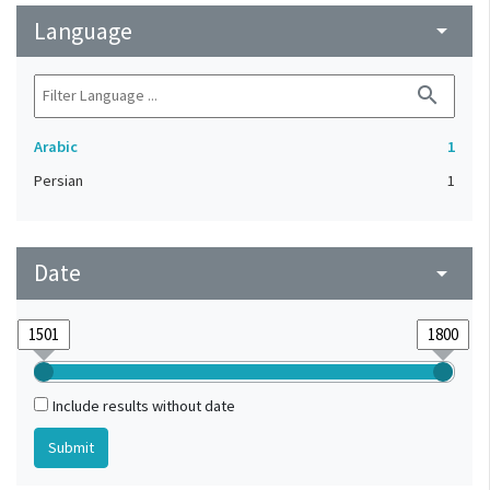
Language
arrow_drop_down
search
Arabic
1
Persian
1
Date
arrow_drop_down
Include results without date