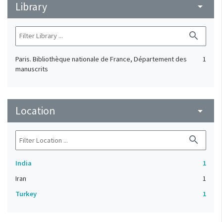
Library
arrow_drop_down
search
Paris. Bibliothèque nationale de France, Département des
1
manuscrits
Location
arrow_drop_down
search
India
1
Iran
1
Turkey
1