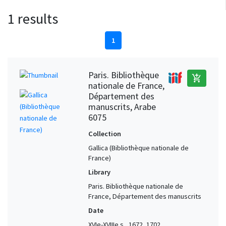
1 results
1
Paris. Bibliothèque
add_shopping_cart
nationale de France,
Département des
manuscrits, Arabe
6075
Collection
Gallica (Bibliothèque nationale de
France)
Library
Paris. Bibliothèque nationale de
France, Département des manuscrits
Date
XVIe-XVIIIe s., 1672, 1702