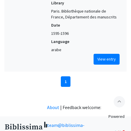
Library
Paris. Bibliothèque nationale de
France, Département des manuscrits
Date
1595-1596
Language
arabe
View entry
1
expand_less
About
|
Feedback welcome:
Powered
team@biblissima-