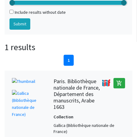
Include results without date
1 results
1
Paris. Bibliothèque
add_shopping_cart
nationale de France,
Département des
manuscrits, Arabe
1663
Collection
Gallica (Bibliothèque nationale de
France)