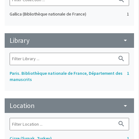
Gallica (Bibliothèque nationale de France)
1
Library
arrow_drop_down
search
Paris. Bibliothèque nationale de France, Département des
1
manuscrits
Location
arrow_drop_down
search
Cizre (Şırnak, Turkey)
1