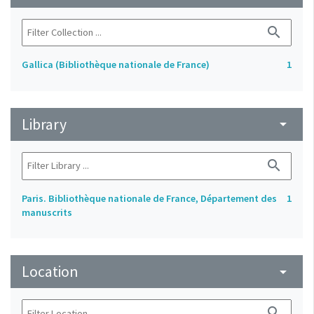
search
Gallica (Bibliothèque nationale de France)
1
Library
arrow_drop_down
search
Paris. Bibliothèque nationale de France, Département des
1
manuscrits
Location
arrow_drop_down
search