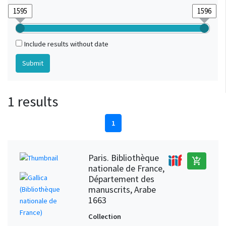
Include results without date
1 results
1
Paris. Bibliothèque
add_shopping_cart
nationale de France,
Département des
manuscrits, Arabe
1663
Collection