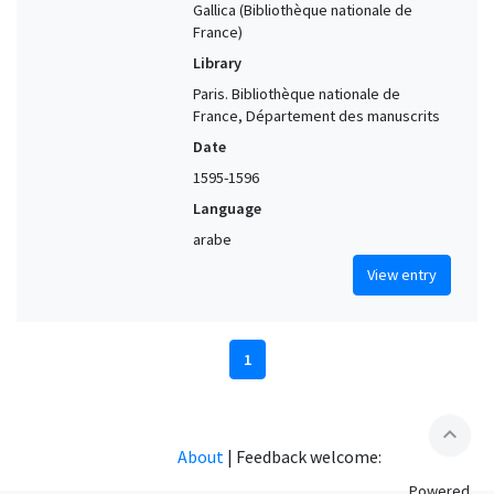
Gallica (Bibliothèque nationale de
France)
Library
Paris. Bibliothèque nationale de
France, Département des manuscrits
Date
1595-1596
Language
arabe
View entry
1
expand_less
About
|
Feedback welcome:
Powered