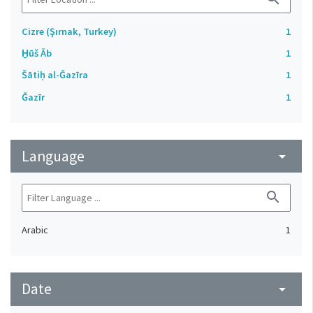
Cizre (Şırnak, Turkey)
1
H̱ūš Āb
1
Šātiḥ al-Ǧazīra
1
Ǧazīr
1
Language
arrow_drop_down
search
Arabic
1
Date
arrow_drop_down