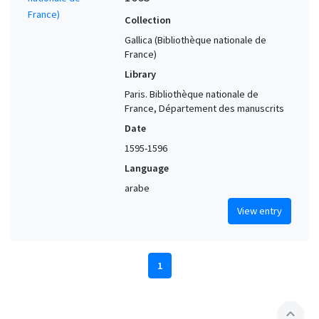
Collection
Gallica (Bibliothèque nationale de
France)
Library
Paris. Bibliothèque nationale de
France, Département des manuscrits
Date
1595-1596
Language
arabe
View entry
1
expand_less