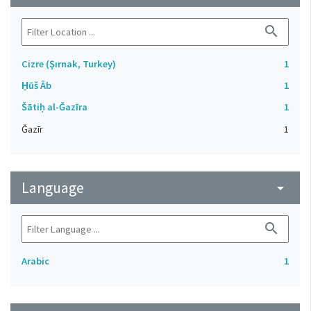
search
Cizre (Şırnak, Turkey)
1
H̱ūš Āb
1
Šātiḥ al-Ǧazīra
1
Ǧazīr
1
Language
arrow_drop_down
search
Arabic
1