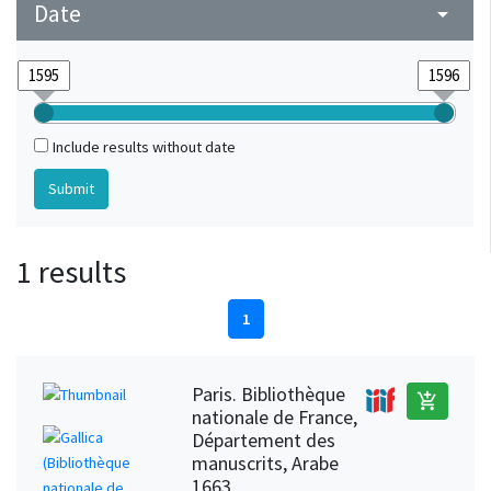
Date
arrow_drop_down
Include results without date
1 results
1
Paris. Bibliothèque
add_shopping_cart
nationale de France,
Département des
manuscrits, Arabe
1663