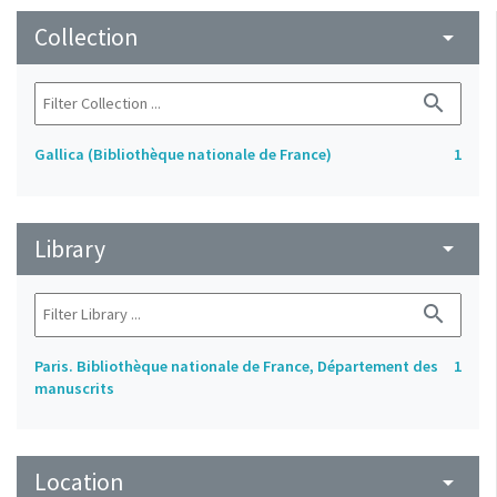
Collection
arrow_drop_down
search
Gallica (Bibliothèque nationale de France)
1
Library
arrow_drop_down
search
Paris. Bibliothèque nationale de France, Département des
1
manuscrits
Location
arrow_drop_down