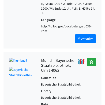
III, IV: um 1200 / V: Ende 12. Jh. / VI: um
1200 / VII: Ende 12. Jh. / VIII: 1. Hälfte 14.
Jh
Language
http://id.loc.gov/vocabulary/iso639-
2/lat
View entry
Munich. Bayerische
add_shopping_cart
Staatsbibliothek,
Clm 14062
Collection
Bayerische Staatsbibliothek
Library
Bayerische Staatsbibliothek
Date