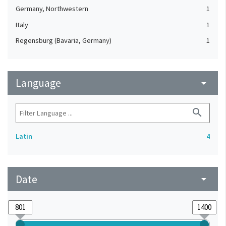
Germany, Northwestern
1
Italy
1
Regensburg (Bavaria, Germany)
1
Language
arrow_drop_down
search
Latin
4
Date
arrow_drop_down