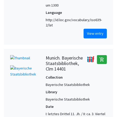
um 1300
Language
http://id.loc.gov/vocabulary/iso639-
2/lat
View entry
Munich. Bayerische
add_shopping_cart
Staatsbibliothek,
Clm 14401
Collection
Bayerische Staatsbibliothek
Library
Bayerische Staatsbibliothek
Date
I: letztes Drittel 11. Jh. / II: ca. 3. Viertel