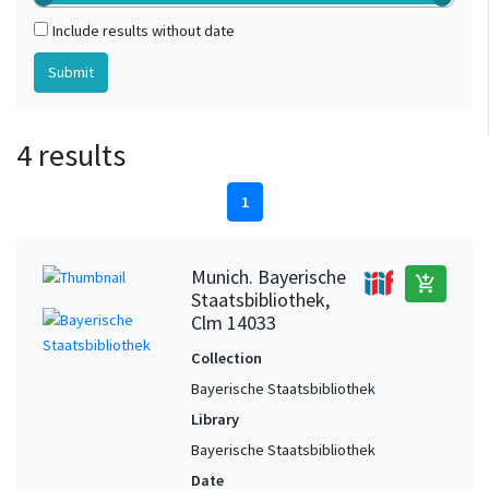
Include results without date
4 results
1
Munich. Bayerische
add_shopping_cart
Staatsbibliothek,
Clm 14033
Collection
Bayerische Staatsbibliothek
Library
Bayerische Staatsbibliothek
Date