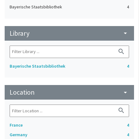
Bayerische Staatsbibliothek
4
Library
arrow_drop_down
search
Bayerische Staatsbibliothek
4
Location
arrow_drop_down
search
France
4
Germany
4