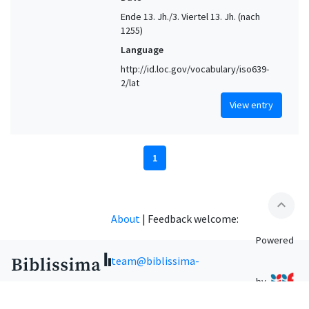
Ende 13. Jh./3. Viertel 13. Jh. (nach
1255)
Language
http://id.loc.gov/vocabulary/iso639-
2/lat
View entry
1
expand_less
About
|
Feedback welcome:
Powered
team@biblissima-
by
condorcet.fr