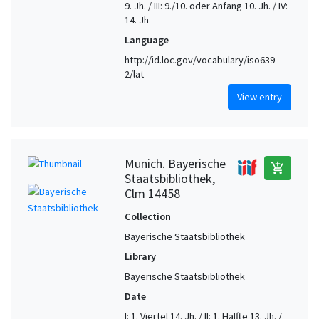
9. Jh. / III: 9./10. oder Anfang 10. Jh. / IV:
14. Jh
Language
http://id.loc.gov/vocabulary/iso639-
2/lat
View entry
Munich. Bayerische
add_shopping_cart
Staatsbibliothek,
Clm 14458
Collection
Bayerische Staatsbibliothek
Library
Bayerische Staatsbibliothek
Date
I: 1. Viertel 14. Jh. / II: 1. Hälfte 13. Jh. /