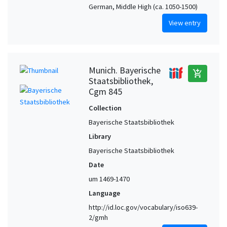
German, Middle High (ca. 1050-1500)
View entry
Munich. Bayerische
add_shopping_cart
Staatsbibliothek,
Cgm 845
Collection
Bayerische Staatsbibliothek
Library
Bayerische Staatsbibliothek
Date
um 1469-1470
Language
http://id.loc.gov/vocabulary/iso639-
2/gmh