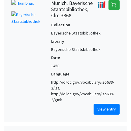
Munich. Bayerische
add_shopping_cart
Staatsbibliothek,
Clm 3868
Collection
Bayerische Staatsbibliothek
Library
Bayerische Staatsbibliothek
Date
1458
Language
http://id.loc.gov/vocabulary/iso639-
2/lat,
http://id.loc.gov/vocabulary/iso639-
2/gmh
View entry