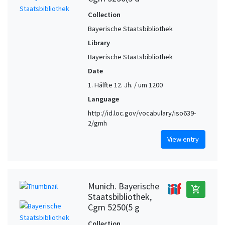
Collection
Bayerische Staatsbibliothek
Library
Bayerische Staatsbibliothek
Date
1. Hälfte 12. Jh. / um 1200
Language
http://id.loc.gov/vocabulary/iso639-
2/gmh
View entry
Munich. Bayerische
add_shopping_cart
Staatsbibliothek,
Cgm 5250(5 g
Collection