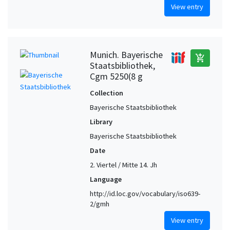
View entry
Munich. Bayerische
add_shopping_cart
Staatsbibliothek,
Cgm 5250(8 g
Collection
Bayerische Staatsbibliothek
Library
Bayerische Staatsbibliothek
Date
2. Viertel / Mitte 14. Jh
Language
http://id.loc.gov/vocabulary/iso639-
2/gmh
View entry