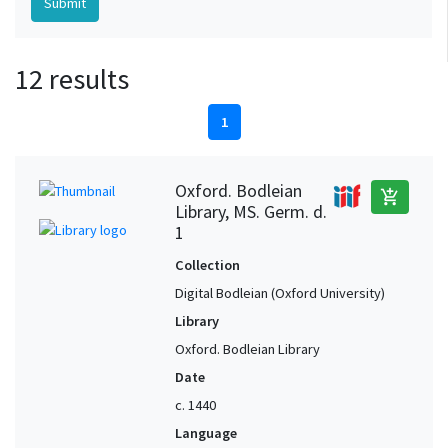
12 results
1
Oxford. Bodleian
add_shopping_cart
Library, MS. Germ. d.
1
Collection
Digital Bodleian (Oxford University)
Library
Oxford. Bodleian Library
Date
c. 1440
Language