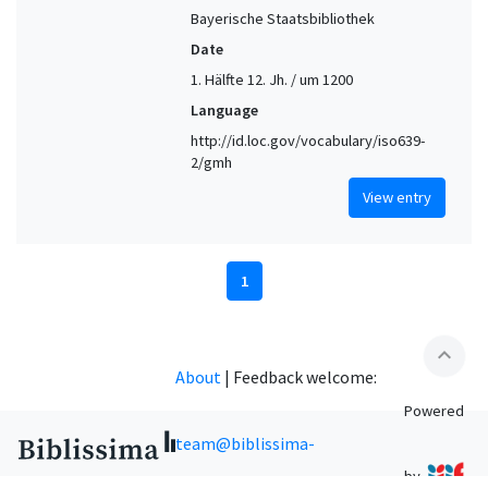
Bayerische Staatsbibliothek
Date
1. Hälfte 12. Jh. / um 1200
Language
http://id.loc.gov/vocabulary/iso639-
2/gmh
View entry
1
expand_less
About
|
Feedback welcome:
Powered
team@biblissima-
by