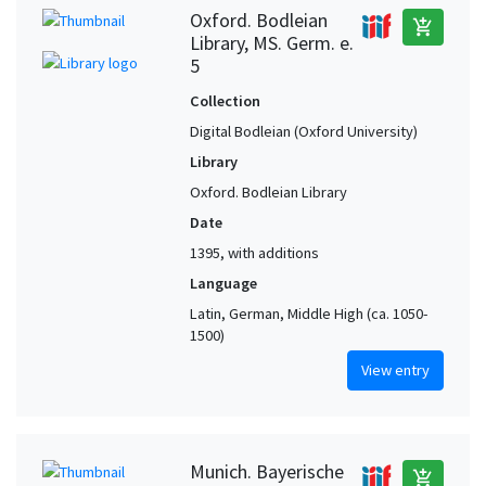
Oxford. Bodleian
add_shopping_cart
Library, MS. Germ. e.
5
Collection
Digital Bodleian (Oxford University)
Library
Oxford. Bodleian Library
Date
1395, with additions
Language
Latin, German, Middle High (ca. 1050-
1500)
View entry
Munich. Bayerische
add_shopping_cart