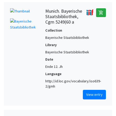
Munich. Bayerische
add_shopping_cart
Staatsbibliothek,
Cgm 5249(60 a
Collection
Bayerische Staatsbibliothek
Library
Bayerische Staatsbibliothek
Date
Ende 12. Jh
Language
http://id.loc.gov/vocabulary/iso639-
2/gmh
View entry