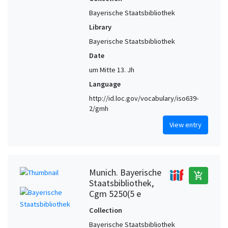
Bayerische Staatsbibliothek
Library
Bayerische Staatsbibliothek
Date
um Mitte 13. Jh
Language
http://id.loc.gov/vocabulary/iso639-
2/gmh
View entry
Munich. Bayerische
add_shopping_cart
Staatsbibliothek,
Cgm 5250(5 e
Collection
Bayerische Staatsbibliothek