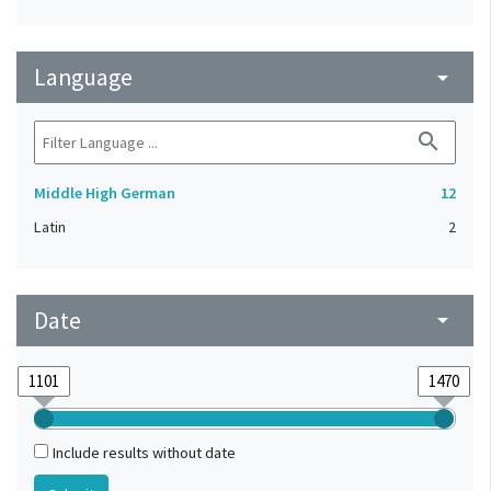
Language
arrow_drop_down
search
Middle High German
12
Latin
2
Date
arrow_drop_down
Include results without date