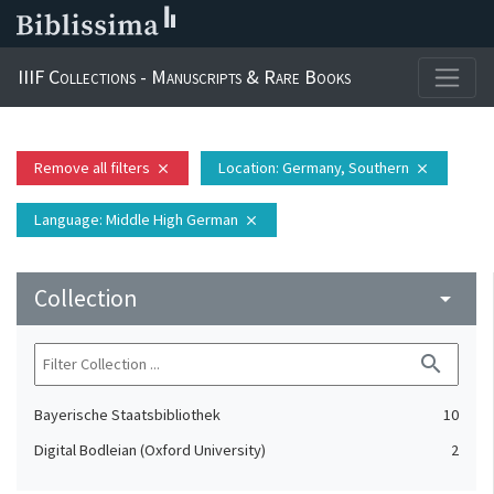
IIIF Collections - Manuscripts & Rare Books
Remove all filters
Location
: Germany, Southern
close
close
Language
: Middle High German
close
Collection
arrow_drop_down
search
Bayerische Staatsbibliothek
10
Digital Bodleian (Oxford University)
2