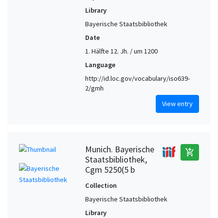
Library
Bayerische Staatsbibliothek
Date
1. Hälfte 12. Jh. / um 1200
Language
http://id.loc.gov/vocabulary/iso639-
2/gmh
View entry
Munich. Bayerische
add_shopping_cart
Staatsbibliothek,
Cgm 5250(5 b
Collection
Bayerische Staatsbibliothek
Library