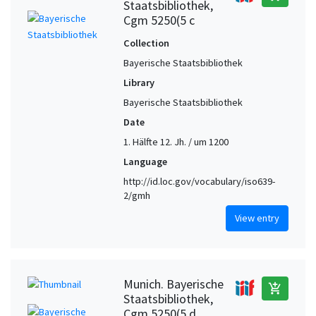
Staatsbibliothek,
Cgm 5250(5 c
Collection
Bayerische Staatsbibliothek
Library
Bayerische Staatsbibliothek
Date
1. Hälfte 12. Jh. / um 1200
Language
http://id.loc.gov/vocabulary/iso639-
2/gmh
View entry
Munich. Bayerische
add_shopping_cart
Staatsbibliothek,
Cgm 5250(5 d