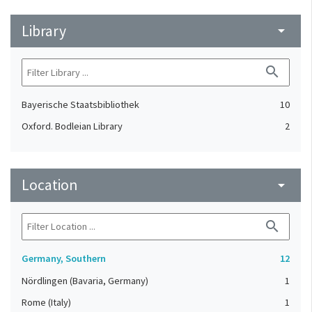
Library
arrow_drop_down
search
Bayerische Staatsbibliothek
10
Oxford. Bodleian Library
2
Location
arrow_drop_down
search
Germany, Southern
12
Nördlingen (Bavaria, Germany)
1
Rome (Italy)
1