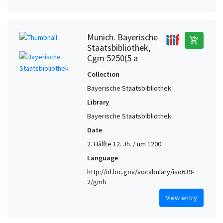
Munich. Bayerische
add_shopping_cart
Staatsbibliothek,
Cgm 5250(5 a
Collection
Bayerische Staatsbibliothek
Library
Bayerische Staatsbibliothek
Date
2. Hälfte 12. Jh. / um 1200
Language
http://id.loc.gov/vocabulary/iso639-
2/gmh
View entry