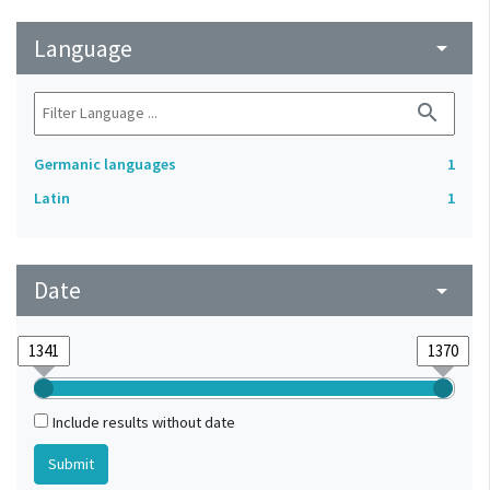
Language
arrow_drop_down
search
Germanic languages
1
Latin
1
Date
arrow_drop_down
Include results without date