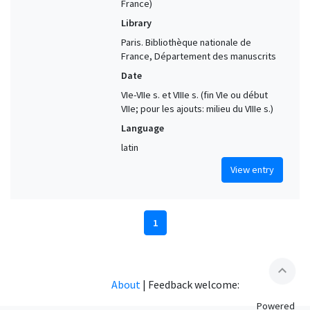
France)
Library
Paris. Bibliothèque nationale de
France, Département des manuscrits
Date
VIe-VIIe s. et VIIIe s. (fin VIe ou début
VIIe; pour les ajouts: milieu du VIIIe s.)
Language
latin
View entry
1
expand_less
About
|
Feedback welcome:
Powered