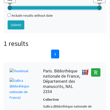
Include results without date
1 results
1
Paris. Bibliothèque
add_shopping_cart
nationale de France,
Département des
manuscrits, NAL
2334
Collection
Gallica (Bibliothèque nationale de