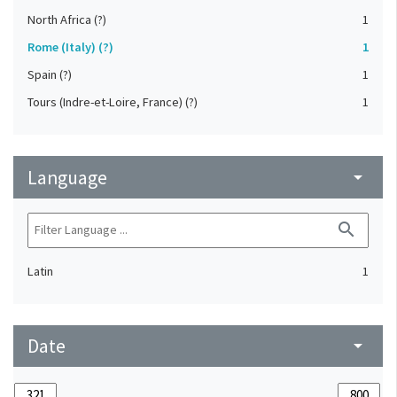
North Africa (?)
1
Rome (Italy) (?)
1
Spain (?)
1
Tours (Indre-et-Loire, France) (?)
1
Language
arrow_drop_down
search
Latin
1
Date
arrow_drop_down