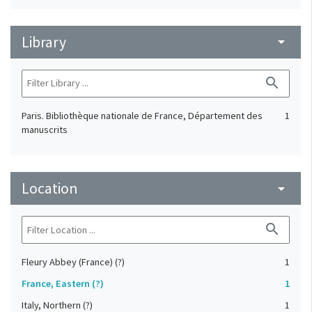
Library
arrow_drop_down
search
Paris. Bibliothèque nationale de France, Département des
1
manuscrits
Location
arrow_drop_down
search
Fleury Abbey (France) (?)
1
France, Eastern (?)
1
Italy, Northern (?)
1