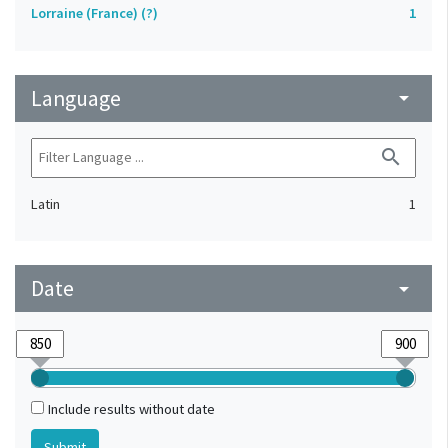
Lorraine (France) (?)
1
Language
arrow_drop_down
search
Latin
1
Date
arrow_drop_down
Include results without date