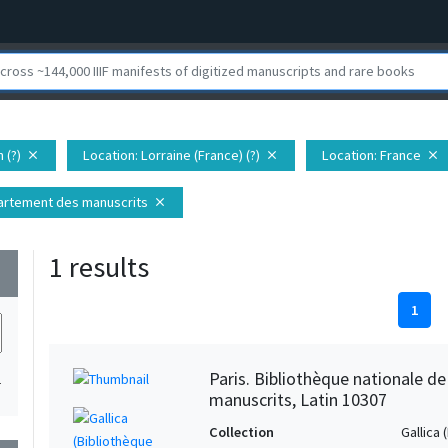
 (?)
Location
: Lorraine (France) (?)
Location
: France
close
close
close
épartement des manuscrits
close
1 results
wn
1
Paris. Bibliothèque nationale d
1
manuscrits, Latin 10307
Collection
Gallica