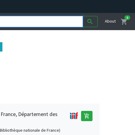
0
shopping_cart
search
About
e France, Département des
add_shopping_cart
 (Bibliothèque nationale de France)