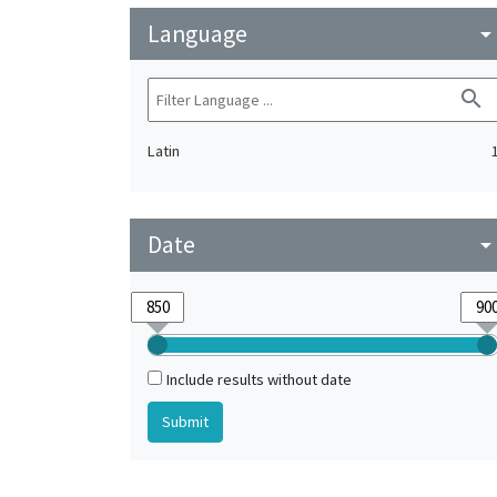
Language
arrow_drop_do
search
Latin
Date
arrow_drop_do
Include results without date