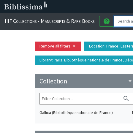
IIIF Collections - Manuscripts & Rare Books
help
Remove all filters
Location
: France, Eastern
close
Library
: Paris. Bibliothèque nationale de France, D
Collection
arrow_drop_do
search
Gallica (Bibliothèque nationale de France)