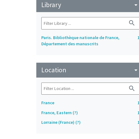
Library
arrow_drop_do
search
Paris. Bibliothèque nationale de France,
Département des manuscrits
Location
arrow_drop_do
search
France
France, Eastern (?)
Lorraine (France) (?)