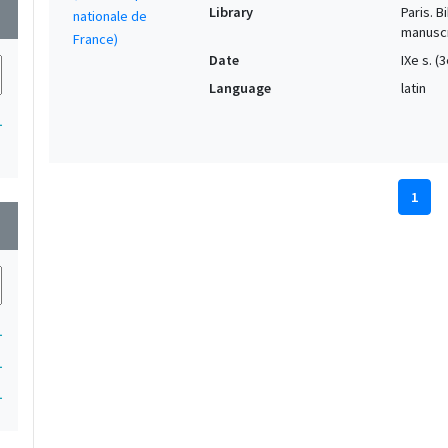
Library
Paris. 
wn
manuscr
Date
IXe s. (
Language
latin
1
1
wn
1
1
1