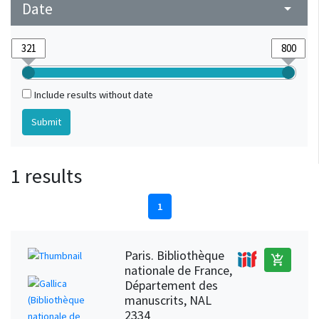
Date
arrow_drop_down
Include results without date
1 results
1
Paris. Bibliothèque
add_shopping_cart
nationale de France,
Département des
manuscrits, NAL
2334