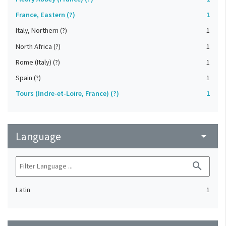
France, Eastern (?)
1
Italy, Northern (?)
1
North Africa (?)
1
Rome (Italy) (?)
1
Spain (?)
1
Tours (Indre-et-Loire, France) (?)
1
Language
arrow_drop_down
search
Latin
1