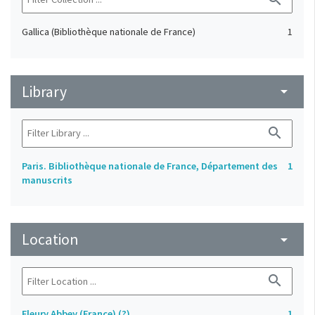
Gallica (Bibliothèque nationale de France)
1
Library
arrow_drop_down
search
Paris. Bibliothèque nationale de France, Département des
1
manuscrits
Location
arrow_drop_down
search
Fleury Abbey (France) (?)
1