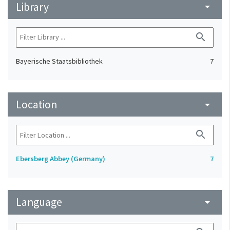
Library
arrow_drop_down
search
Bayerische Staatsbibliothek
7
Location
arrow_drop_down
search
Ebersberg Abbey (Germany)
7
Language
arrow_drop_down