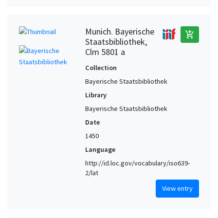
Munich. Bayerische
add_shopping_cart
Staatsbibliothek,
Clm 5801 a
Collection
Bayerische Staatsbibliothek
Library
Bayerische Staatsbibliothek
Date
1450
Language
http://id.loc.gov/vocabulary/iso639-
2/lat
View entry