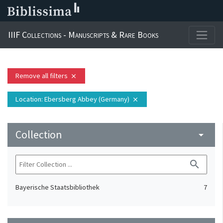
IIIF Collections - Manuscripts & Rare Books
Remove all filters
close
Location
: Ebersberg Abbey (Germany)
close
Collection
arrow_drop_down
search
Bayerische Staatsbibliothek
7