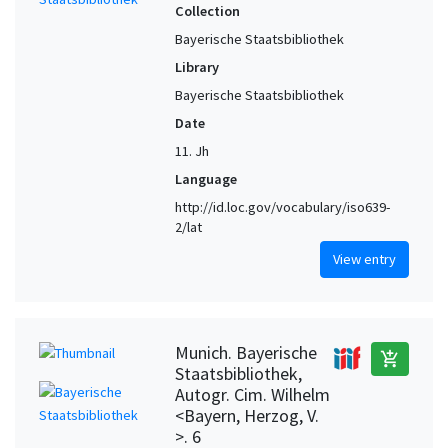
Collection
Bayerische Staatsbibliothek
Library
Bayerische Staatsbibliothek
Date
11. Jh
Language
http://id.loc.gov/vocabulary/iso639-
2/lat
View entry
Munich. Bayerische
add_shopping_cart
Staatsbibliothek,
Autogr. Cim. Wilhelm
<Bayern, Herzog, V.
>. 6