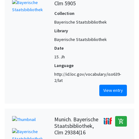
Clm 5905
Collection
Bayerische Staatsbibliothek
Library
Bayerische Staatsbibliothek
Date
15. Jh
Language
http://id.loc.gov/vocabulary/iso639-
2/lat
View entry
Munich. Bayerische
add_shopping_cart
Staatsbibliothek,
Clm 29384(16