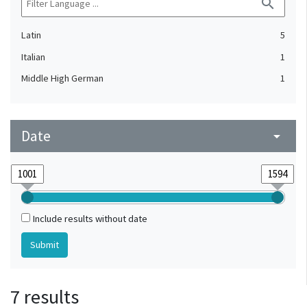
search
Latin
5
Italian
1
Middle High German
1
Date
arrow_drop_down
Include results without date
7 results