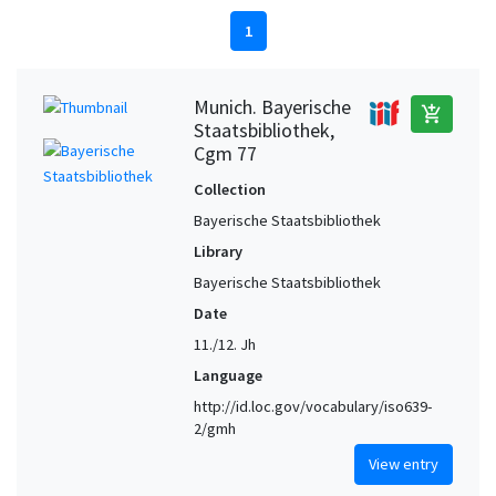
1
Munich. Bayerische
add_shopping_cart
Staatsbibliothek,
Cgm 77
Collection
Bayerische Staatsbibliothek
Library
Bayerische Staatsbibliothek
Date
11./12. Jh
Language
http://id.loc.gov/vocabulary/iso639-
2/gmh
View entry