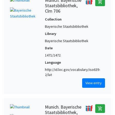
Munich. Bayerische
add_shopping_cart
Staatsbibliothek,
Clm 706
Collection
Bayerische Staatsbibliothek
Library
Bayerische Staatsbibliothek
Date
1471/1472
Language
http://id.loc.gov/vocabulary/iso639-
2/lat
View entry
Munich. Bayerische
add_shopping_cart
Staatsbibliothek,