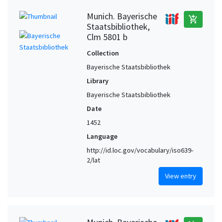
Munich. Bayerische
add_shopping_cart
Staatsbibliothek,
Clm 5801 b
Collection
Bayerische Staatsbibliothek
Library
Bayerische Staatsbibliothek
Date
1452
Language
http://id.loc.gov/vocabulary/iso639-
2/lat
View entry