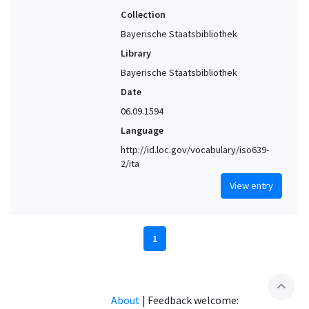
Collection
Bayerische Staatsbibliothek
Library
Bayerische Staatsbibliothek
Date
06.09.1594
Language
http://id.loc.gov/vocabulary/iso639-
2/ita
View entry
1
expand_less
About
|
Feedback welcome: