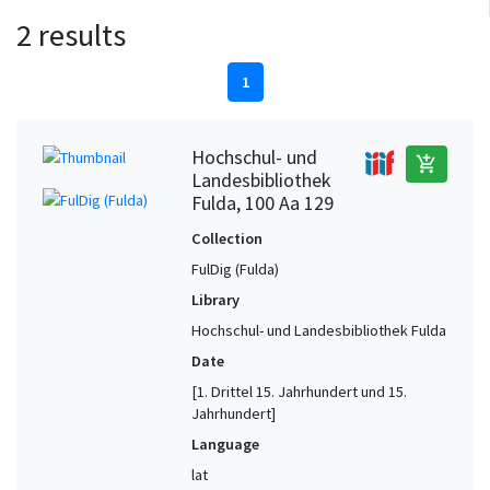
2 results
1
Hochschul- und
add_shopping_cart
Landesbibliothek
Fulda, 100 Aa 129
Collection
FulDig (Fulda)
Library
Hochschul- und Landesbibliothek Fulda
Date
[1. Drittel 15. Jahrhundert und 15.
Jahrhundert]
Language
lat