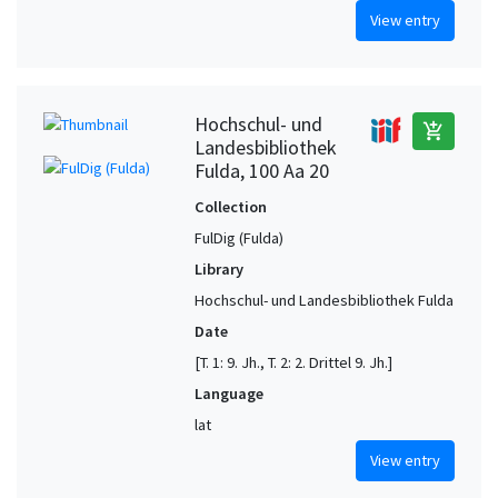
View entry
Hochschul- und
add_shopping_cart
Landesbibliothek
Fulda, 100 Aa 20
Collection
FulDig (Fulda)
Library
Hochschul- und Landesbibliothek Fulda
Date
[T. 1: 9. Jh., T. 2: 2. Drittel 9. Jh.]
Language
lat
View entry