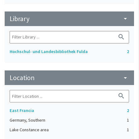
Library
arrow_drop_down
search
Hochschul- und Landesbibliothek Fulda
2
Location
arrow_drop_down
search
East Francia
2
Germany, Southern
1
Lake Constance area
1