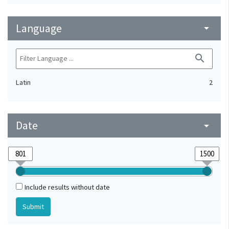
Language
arrow_drop_down
search
Latin
2
Date
arrow_drop_down
Include results without date