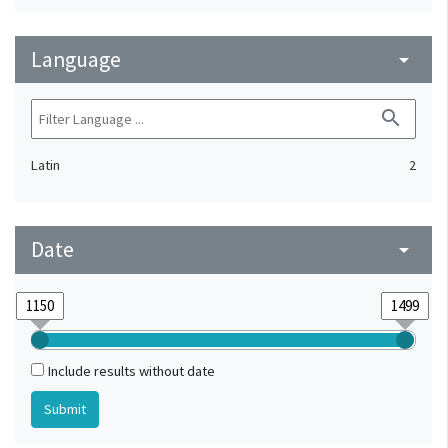
Language
arrow_drop_down
search
Latin
2
Date
arrow_drop_down
Include results without date