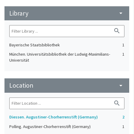
Library
arrow_drop_down
search
Bayerische Staatsbibliothek
1
München. Universitätsbibliothek der Ludwig-Maximilians-
1
Universität
Location
arrow_drop_down
search
Diessen. Augustiner-Chorherrenstift‏ (Germany)
2
Polling. Augustiner-Chorherrenstift (Germany)
1