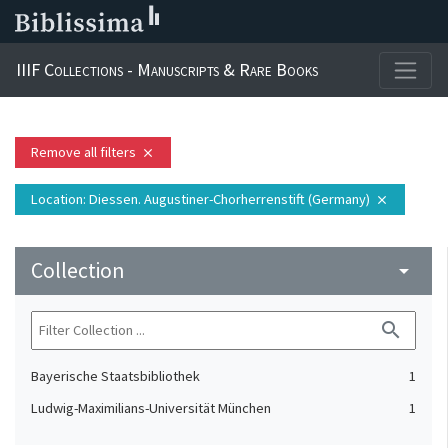
IIIF Collections - Manuscripts & Rare Books
Remove all filters
close
Location
: Diessen. Augustiner-Chorherrenstift‏ (Germany)
close
Collection
arrow_drop_down
search
Bayerische Staatsbibliothek
1
Ludwig-Maximilians-Universität München
1