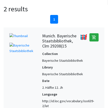
2 results
1
Munich. Bayerische
add_shopping_cart
Staatsbibliothek,
Clm 29208(15
Collection
Bayerische Staatsbibliothek
Library
Bayerische Staatsbibliothek
Date
2. Hälfte 12. Jh
Language
http://id.loc.gov/vocabulary/iso639-
2/lat