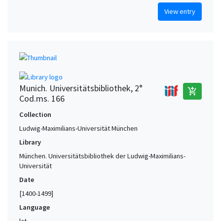
View entry
Munich. Universitätsbibliothek, 2°
add_shopping_cart
Cod.ms. 166
Collection
Ludwig-Maximilians-Universität München
Library
München. Universitätsbibliothek der Ludwig-Maximilians-
Universität
Date
[1400-1499]
Language
lat