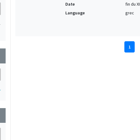
Date
fin du X
Language
grec
1
1
wn
1
wn