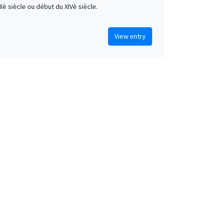
IIIè siècle ou début du XIVè siècle.
View entry