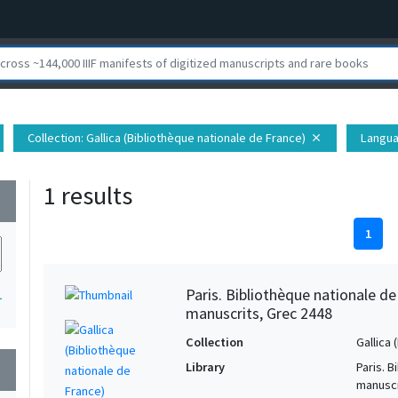
Collection
: Gallica (Bibliothèque nationale de France)
Langu
close
1 results
wn
1
Paris. Bibliothèque nationale d
1
manuscrits, Grec 2448
Collection
Gallica
Library
Paris. 
wn
manuscr