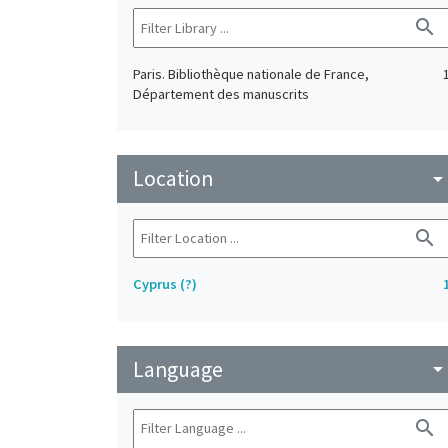
search
Paris. Bibliothèque nationale de France,
Département des manuscrits
Location
arrow_drop_do
search
Cyprus (?)
Language
arrow_drop_do
search