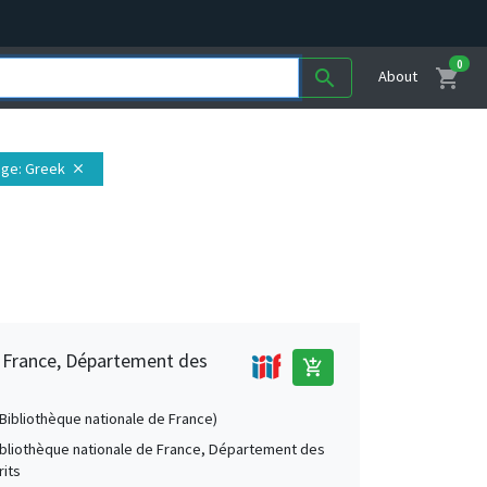
0
shopping_cart
search
About
age
: Greek
close
e France, Département des
add_shopping_cart
 (Bibliothèque nationale de France)
Bibliothèque nationale de France, Département des
its