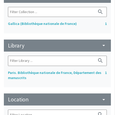
search
Gallica (Bibliothèque nationale de France)
1
Library
arrow_drop_down
search
Paris. Bibliothèque nationale de France, Département des
1
manuscrits
Location
arrow_drop_down
search