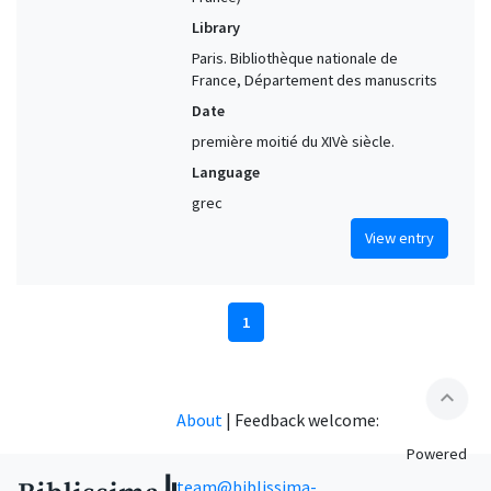
Library
Paris. Bibliothèque nationale de
France, Département des manuscrits
Date
première moitié du XIVè siècle.
Language
grec
View entry
1
expand_less
About
|
Feedback welcome:
Powered
team@biblissima-