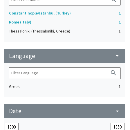
Constantinople/Istanbul (Turkey)
1
Rome (Italy)
1
Thessaloniki (Thessaloniki, Greece)
1
Language
arrow_drop_down
search
Greek
1
Date
arrow_drop_down