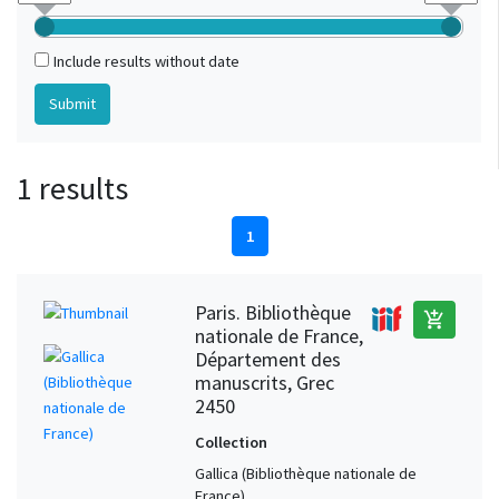
Include results without date
1 results
1
Paris. Bibliothèque
add_shopping_cart
nationale de France,
Département des
manuscrits, Grec
2450
Collection
Gallica (Bibliothèque nationale de
France)