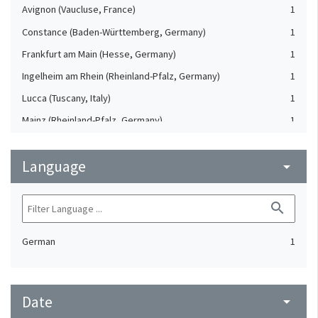
Avignon (Vaucluse, France)
1
Constance (Baden-Württemberg, Germany)
1
Frankfurt am Main (Hesse, Germany)
1
Ingelheim am Rhein (Rheinland-Pfalz, Germany)
1
Lucca (Tuscany, Italy)
1
Mainz (Rheinland-Pfalz, Germany)
1
Nuremberg (Bavaria, Germany)
1
Language
Poitiers (Vienne, France)
arrow_drop_down
1
Ravenna (Emilia-Romagna, Italy)
1
search
Rhodes (Dodecanese, Greece)
1
Speyer (Rheinland-Pfalz, Germany)
1
German
1
Uslar-Sohlingen (Lower Saxony, Germany)
1
Vatican
1
Worms (Rheinland-Pfalz, Germany)
1
Date
arrow_drop_down