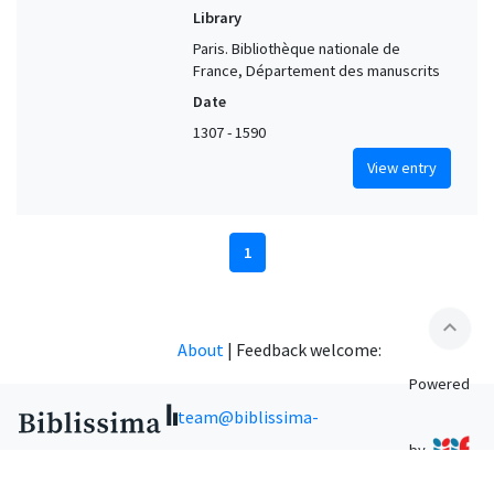
Library
Paris. Bibliothèque nationale de
France, Département des manuscrits
Date
1307 - 1590
View entry
1
expand_less
About
|
Feedback welcome:
Powered
team@biblissima-
by
condorcet.fr