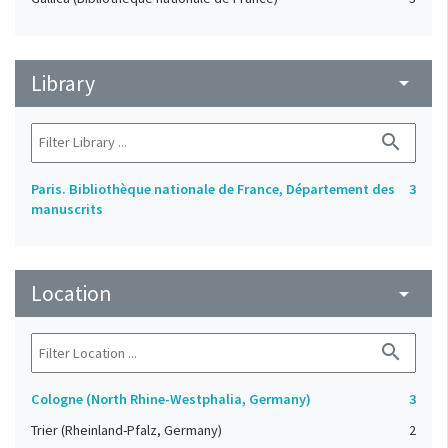
Library
arrow_drop_down
search
Paris. Bibliothèque nationale de France, Département des
3
manuscrits
Location
arrow_drop_down
search
Cologne (North Rhine-Westphalia, Germany)
3
Trier (Rheinland-Pfalz, Germany)
2