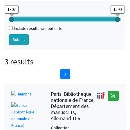
Include results without date
3 results
1
Paris. Bibliothèque
add_shopping_cart
nationale de France,
Département des
manuscrits,
Allemand 106
Collection