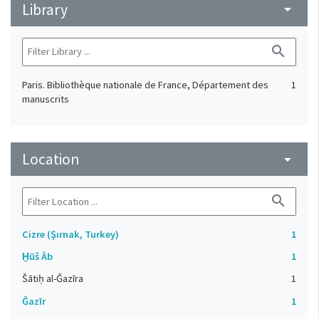
Library
arrow_drop_down
search
Paris. Bibliothèque nationale de France, Département des
1
manuscrits
Location
arrow_drop_down
search
Cizre (Şırnak, Turkey)
1
H̱ūš Āb
1
Šātiḥ al-Ǧazīra
1
Ǧazīr
1