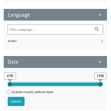
Language
arrow_drop_down
search
Arabic
1
Date
arrow_drop_down
Include results without date