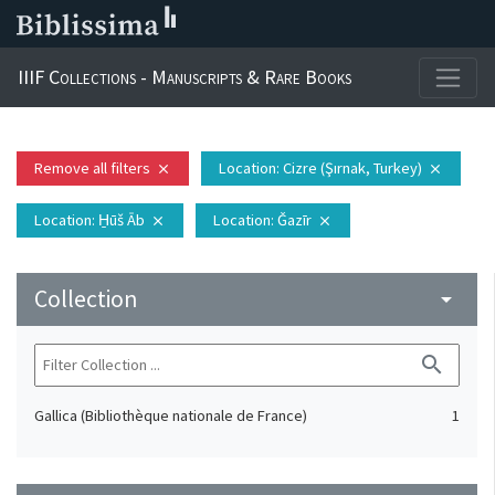
IIIF Collections - Manuscripts & Rare Books
Remove all filters
Location
: Cizre (Şırnak, Turkey)
close
close
Location
: H̱ūš Āb
Location
: Ǧazīr
close
close
Collection
arrow_drop_down
search
Gallica (Bibliothèque nationale de France)
1