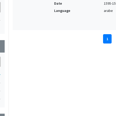
Date
1595-15
Language
arabe
1
1
wn
1
1
1
1