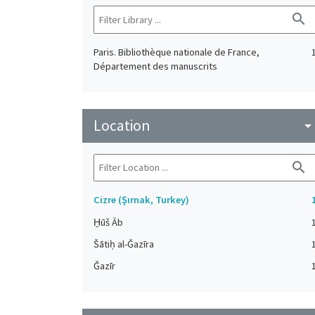
search
Paris. Bibliothèque nationale de France,
Département des manuscrits
Location
arrow_drop_do
search
Cizre (Şırnak, Turkey)
H̱ūš Āb
Šātiḥ al-Ǧazīra
Ǧazīr