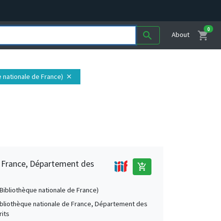
0
shopping_cart
search
About
ue nationale de France)
close
e France, Département des
add_shopping_cart
 (Bibliothèque nationale de France)
Bibliothèque nationale de France, Département des
its