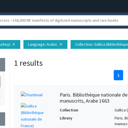
Turkey)
Language
: Arabic
Collection
: Gallica (Bibliothèq
close
close
1 results
wn
1
Paris. Bibliothèque nationale d
1
manuscrits, Arabe 1663
Collection
Gallica
Library
Paris. 
wn
manuscr