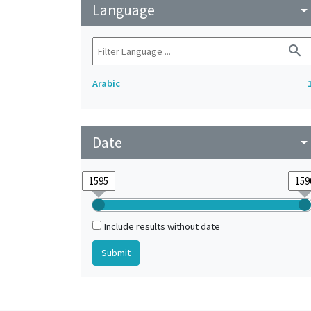
Language
arrow_drop_do
search
Arabic
Date
arrow_drop_do
Include results without date