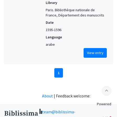
Library
Paris. Bibliothèque nationale de
France, Département des manuscrits
Date
1595-1596
Language
arabe
View entry
1
expand_less
About
|
Feedback welcome:
Powered
team@biblissima-