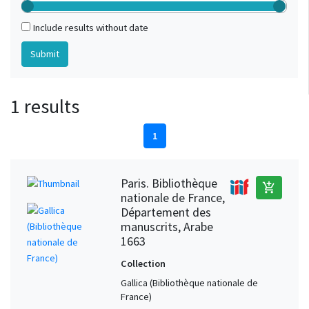
Include results without date
1 results
1
Paris. Bibliothèque
add_shopping_cart
nationale de France,
Département des
manuscrits, Arabe
1663
Collection
Gallica (Bibliothèque nationale de
France)