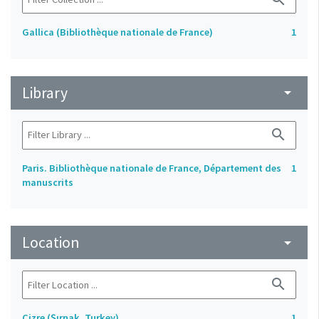
Gallica (Bibliothèque nationale de France)
1
Library
arrow_drop_down
search
Paris. Bibliothèque nationale de France, Département des
1
manuscrits
Location
arrow_drop_down
search
Cizre (Şırnak, Turkey)
1