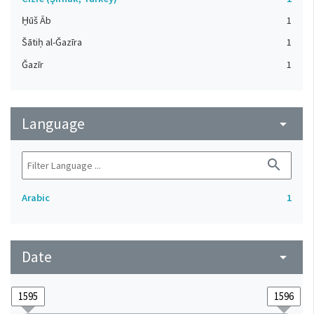
H̱ūš Āb
1
Šātiḥ al-Ǧazīra
1
Ǧazīr
1
Language
arrow_drop_down
search
Arabic
1
Date
arrow_drop_down