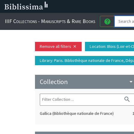
IIIF Collections - Manuscripts & Rare Books
help
Remove all filters
Location
: Blois (Loir-et-
close
Library
: Paris. Bibliothèque nationale de France, D
Collection
arrow_drop_do
search
Gallica (Bibliothèque nationale de France)