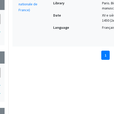
Library
Paris. 
wn
manuscr
Date
XV e si
1450 (2
Language
Français
1
1
wn
1
1
wn