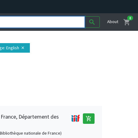
0
shopping_cart
search
About
ge
: English
close
e France, Département des
add_shopping_cart
 (Bibliothèque nationale de France)