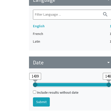
search
English
French
Latin
Date
arrow_drop_do
Include results without date