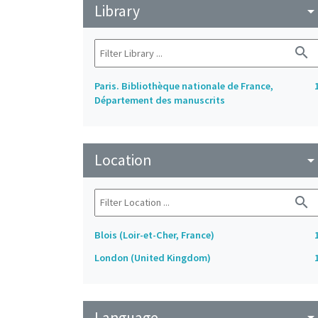
Library
arrow_drop_do
search
Paris. Bibliothèque nationale de France,
Département des manuscrits
Location
arrow_drop_do
search
Blois (Loir-et-Cher, France)
London (United Kingdom)
Language
arrow_drop_do