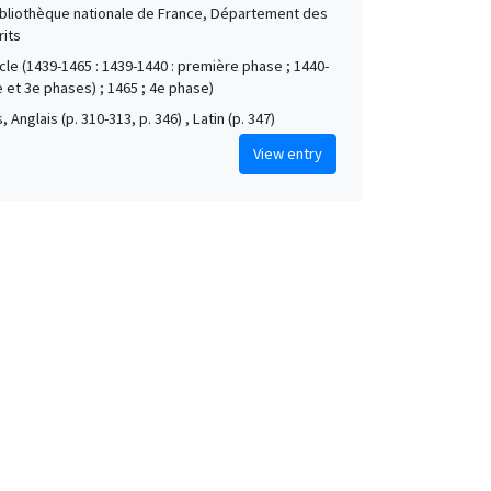
Bibliothèque nationale de France, Département des
its
ècle (1439-1465 : 1439-1440 : première phase ; 1440-
e et 3e phases) ; 1465 ; 4e phase)
, Anglais (p. 310-313, p. 346) , Latin (p. 347)
View entry