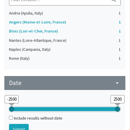
Andria (Apulia, Italy)
1
Angers (Maine-et-Loire, France)
1
Blois (Loir-et-Cher, France)
1
Nantes (Loire-Atlantique, France)
1
Naples (Campania, Italy)
1
Rome (Italy)
1
Date
arrow_drop_down
Include results without date