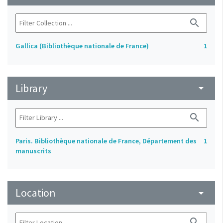
search
Gallica (Bibliothèque nationale de France)
1
Library
arrow_drop_down
search
Paris. Bibliothèque nationale de France, Département des
1
manuscrits
Location
arrow_drop_down
search