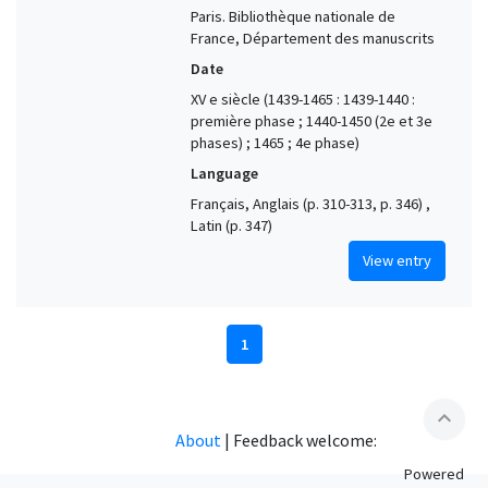
Paris. Bibliothèque nationale de
France, Département des manuscrits
Date
XV e siècle (1439-1465 : 1439-1440 :
première phase ; 1440-1450 (2e et 3e
phases) ; 1465 ; 4e phase)
Language
Français, Anglais (p. 310-313, p. 346) ,
Latin (p. 347)
View entry
1
expand_less
About
|
Feedback welcome:
Powered