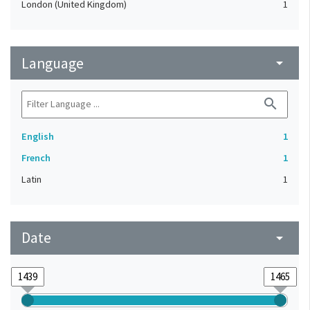
London (United Kingdom)
1
Language
arrow_drop_down
search
English
1
French
1
Latin
1
Date
arrow_drop_down