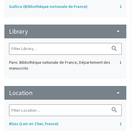
Gallica (Bibliothèque nationale de France)
1
Library
arrow_drop_down
search
Paris. Bibliothèque nationale de France, Département des
1
manuscrits
Location
arrow_drop_down
search
Blois (Loir-et-Cher, France)
1