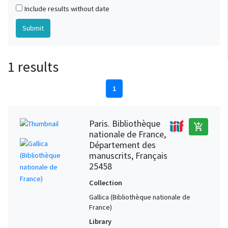
Include results without date
1 results
1
Paris. Bibliothèque
add_shopping_cart
nationale de France,
Département des
manuscrits, Français
25458
Collection
Gallica (Bibliothèque nationale de
France)
Library