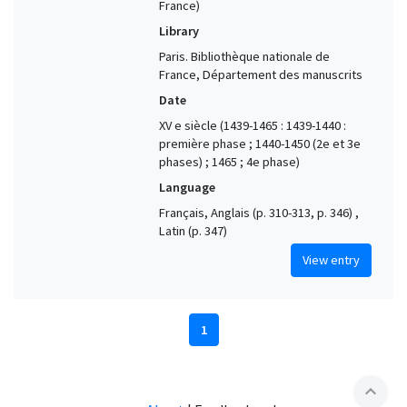
France)
Library
Paris. Bibliothèque nationale de
France, Département des manuscrits
Date
XV e siècle (1439-1465 : 1439-1440 :
première phase ; 1440-1450 (2e et 3e
phases) ; 1465 ; 4e phase)
Language
Français, Anglais (p. 310-313, p. 346) ,
Latin (p. 347)
View entry
1
expand_less