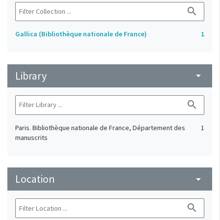
search
Gallica (Bibliothèque nationale de France)
1
Library
arrow_drop_down
search
Paris. Bibliothèque nationale de France, Département des
1
manuscrits
Location
arrow_drop_down
search