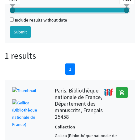
Include results without date
1 results
1
Paris. Bibliothèque
add_shopping_cart
nationale de France,
Département des
manuscrits, Français
25458
Collection
Gallica (Bibliothèque nationale de