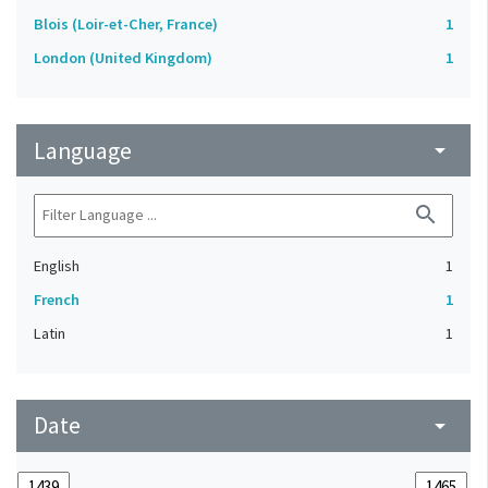
Blois (Loir-et-Cher, France)
1
London (United Kingdom)
1
Language
arrow_drop_down
search
English
1
French
1
Latin
1
Date
arrow_drop_down