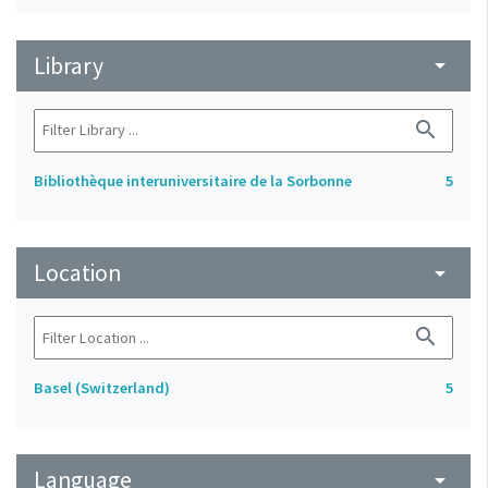
Library
arrow_drop_down
search
Bibliothèque interuniversitaire de la Sorbonne
5
Location
arrow_drop_down
search
Basel (Switzerland)
5
Language
arrow_drop_down