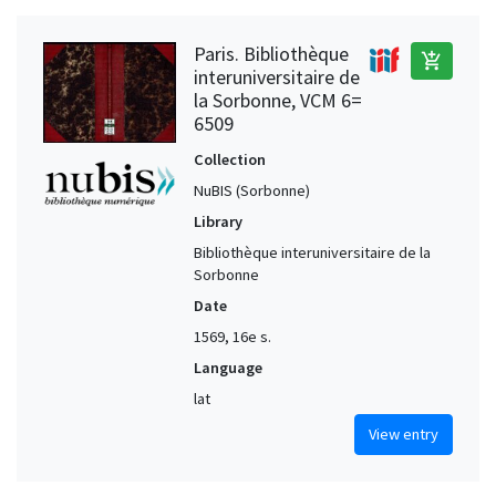
Paris. Bibliothèque
add_shopping_cart
interuniversitaire de
la Sorbonne, VCM 6=
6509
Collection
NuBIS (Sorbonne)
Library
Bibliothèque interuniversitaire de la
Sorbonne
Date
1569, 16e s.
Language
lat
View entry