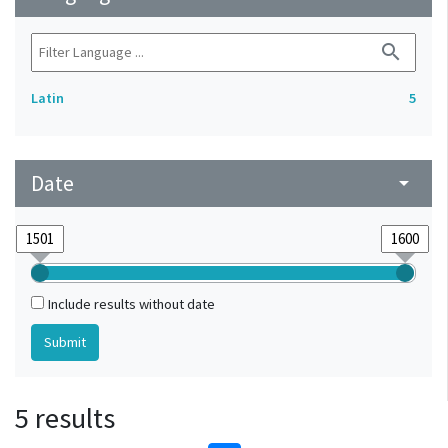
search
Latin
5
Date
arrow_drop_down
Include results without date
5 results