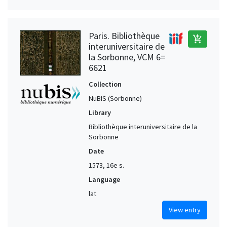
Paris. Bibliothèque
add_shopping_cart
interuniversitaire de
la Sorbonne, VCM 6=
6621
Collection
NuBIS (Sorbonne)
Library
Bibliothèque interuniversitaire de la
Sorbonne
Date
1573, 16e s.
Language
lat
View entry