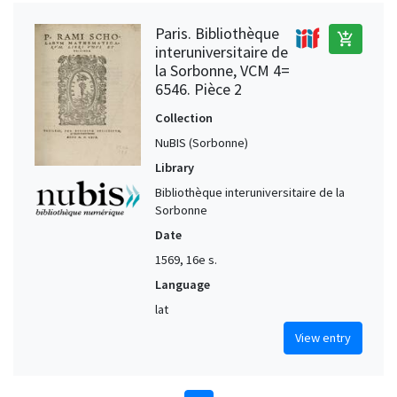
Paris. Bibliothèque
add_shopping_cart
interuniversitaire de
la Sorbonne, VCM 4=
6546. Pièce 2
Collection
NuBIS (Sorbonne)
Library
Bibliothèque interuniversitaire de la
Sorbonne
Date
1569, 16e s.
Language
lat
View entry