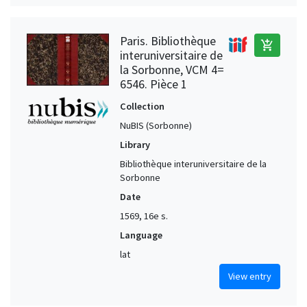
Paris. Bibliothèque
add_shopping_cart
interuniversitaire de
la Sorbonne, VCM 4=
6546. Pièce 1
Collection
NuBIS (Sorbonne)
Library
Bibliothèque interuniversitaire de la
Sorbonne
Date
1569, 16e s.
Language
lat
View entry