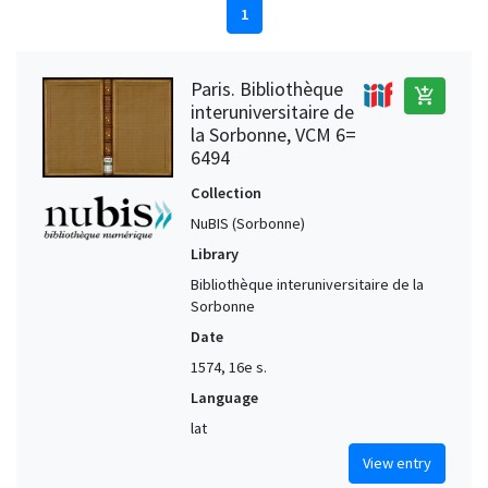
1
Paris. Bibliothèque
add_shopping_cart
interuniversitaire de
la Sorbonne, VCM 6=
6494
Collection
NuBIS (Sorbonne)
Library
Bibliothèque interuniversitaire de la
Sorbonne
Date
1574, 16e s.
Language
lat
View entry