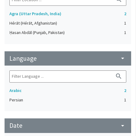
Agra (Uttar Pradesh, India)
2
Hérāt (Hérāt, Afghanistan)
1
Ḥasan Abdāl (Punjab, Pakistan)
1
Language
arrow_drop_down
search
Arabic
2
Persian
1
Date
arrow_drop_down