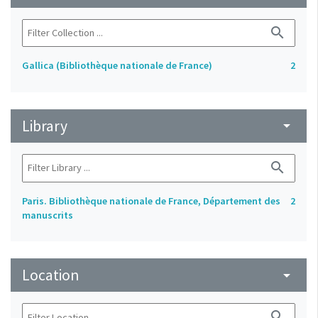
search
Gallica (Bibliothèque nationale de France)
2
Library
arrow_drop_down
search
Paris. Bibliothèque nationale de France, Département des
2
manuscrits
Location
arrow_drop_down
search