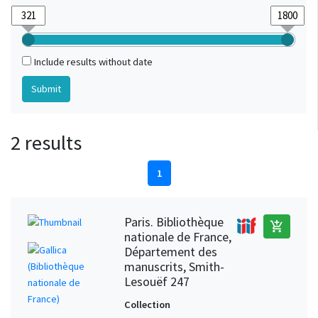
Include results without date
2 results
1
Paris. Bibliothèque
add_shopping_cart
nationale de France,
Département des
manuscrits, Smith-
Lesouëf 247
Collection