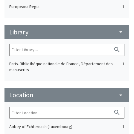
Europeana Regia
1
Library
arrow_drop_down
search
Paris. Bibliothèque nationale de France, Département des
1
manuscrits
Location
arrow_drop_down
search
Abbey of Echternach (Luxembourg)
1