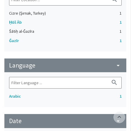
Cizre (Şırnak, Turkey)
1
H̱ūš Āb
1
Šātiḥ al-Ǧazīra
1
Ǧazīr
1
Language
arrow_drop_down
search
Arabic
1
expand_less
Date
arrow_drop_down