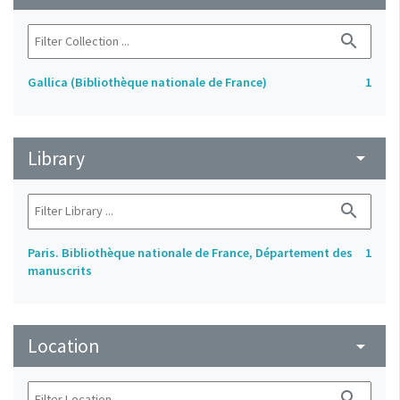
search
Gallica (Bibliothèque nationale de France)
1
Library
arrow_drop_down
search
Paris. Bibliothèque nationale de France, Département des
1
manuscrits
Location
arrow_drop_down
search