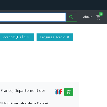
0
shopping_cart
search
About
Location
: H̱ūš Āb
Language
: Arabic
close
close
e France, Département des
add_shopping_cart
 (Bibliothèque nationale de France)