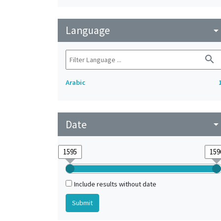
Language
arrow_drop_do
search
Arabic
Date
arrow_drop_do
Include results without date