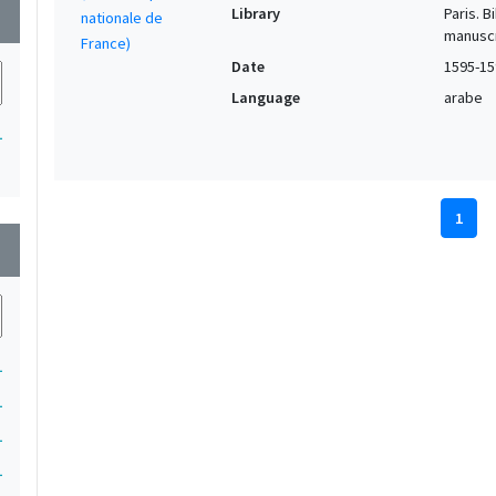
Library
Paris. 
wn
manuscr
Date
1595-15
Language
arabe
1
1
wn
1
1
1
1