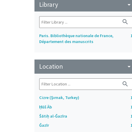
Library
arrow_drop_do
search
Paris. Bibliothèque nationale de France,
Département des manuscrits
Location
arrow_drop_do
search
Cizre (Şırnak, Turkey)
H̱ūš Āb
Šātiḥ al-Ǧazīra
Ǧazīr