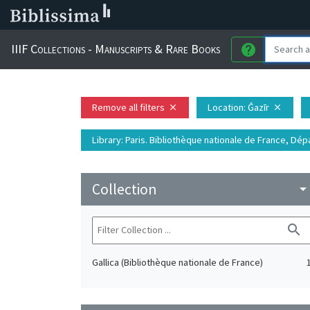
IIIF Collections - Manuscripts & Rare Books
help
Remove all filters
Location
: Ǧazīr
close
close
Library
: Paris. Bibliothèque nationale de France, D
Collection
arrow_drop_do
search
Gallica (Bibliothèque nationale de France)