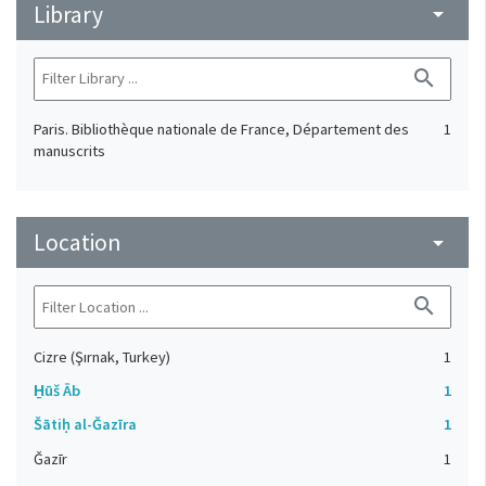
Library
arrow_drop_down
search
Paris. Bibliothèque nationale de France, Département des
1
manuscrits
Location
arrow_drop_down
search
Cizre (Şırnak, Turkey)
1
H̱ūš Āb
1
Šātiḥ al-Ǧazīra
1
Ǧazīr
1