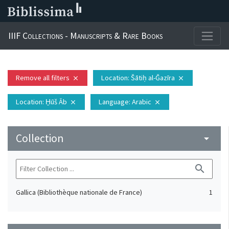
IIIF Collections - Manuscripts & Rare Books
Remove all filters
Location
: Šātiḥ al-Ǧazīra
close
close
Location
: H̱ūš Āb
Language
: Arabic
close
close
Collection
arrow_drop_down
search
Gallica (Bibliothèque nationale de France)
1