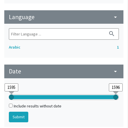
Language
arrow_drop_down
search
Arabic
1
Date
arrow_drop_down
Include results without date