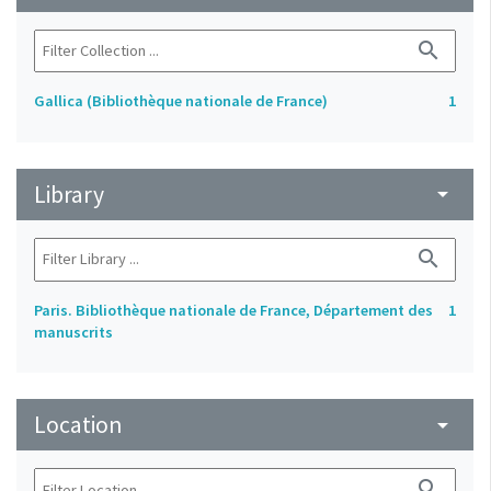
search
Gallica (Bibliothèque nationale de France)
1
Library
arrow_drop_down
search
Paris. Bibliothèque nationale de France, Département des
1
manuscrits
Location
arrow_drop_down
search