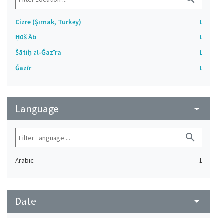
Cizre (Şırnak, Turkey)
1
H̱ūš Āb
1
Šātiḥ al-Ǧazīra
1
Ǧazīr
1
Language
arrow_drop_down
search
Arabic
1
Date
arrow_drop_down