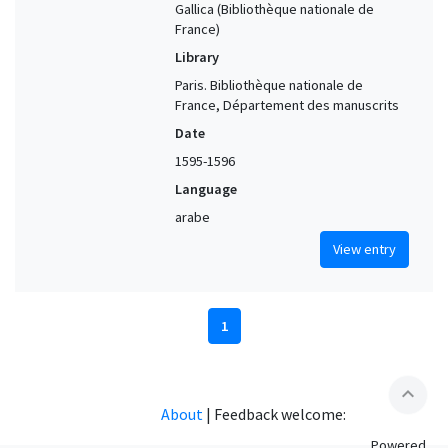
Gallica (Bibliothèque nationale de
France)
Library
Paris. Bibliothèque nationale de
France, Département des manuscrits
Date
1595-1596
Language
arabe
View entry
1
expand_less
About
|
Feedback welcome:
Powered