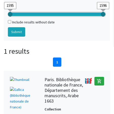
Include results without date
1 results
1
Paris. Bibliothèque
add_shopping_cart
nationale de France,
Département des
manuscrits, Arabe
1663
Collection