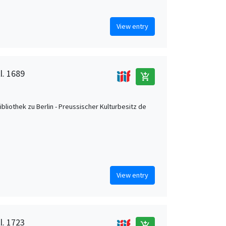
View entry
l. 1689
add_shopping_cart
ibliothek zu Berlin - Preussischer Kulturbesitz de
View entry
l. 1723
add_shopping_cart