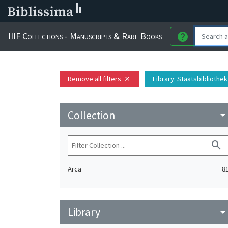
IIIF Collections - Manuscripts & Rare Books
help
Remove all filters
Library
: Staatsbibliothek
close
Collection
arrow_drop_do
search
Arca
8
Library
arrow_drop_do