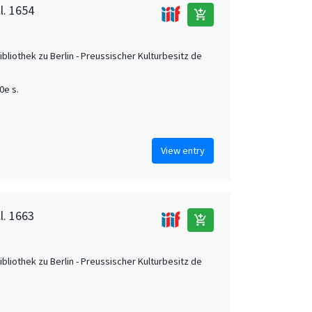
l. 1654
add_shopping_cart
ibliothek zu Berlin - Preussischer Kulturbesitz de
0e s.
View entry
l. 1663
add_shopping_cart
ibliothek zu Berlin - Preussischer Kulturbesitz de