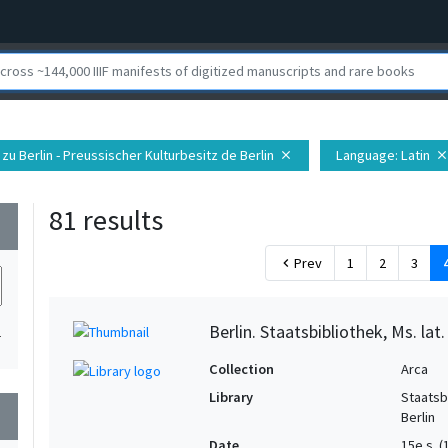
 zu Berlin - Preussischer Kulturbesitz de Berlin
Language
: Latin
close
clos
81 results
wn
Prev
1
2
3
chevron_left
Berlin. Staatsbibliothek, Ms. lat.
1
Collection
Arca
Library
Staatsb
wn
Berlin
Date
15e s. 