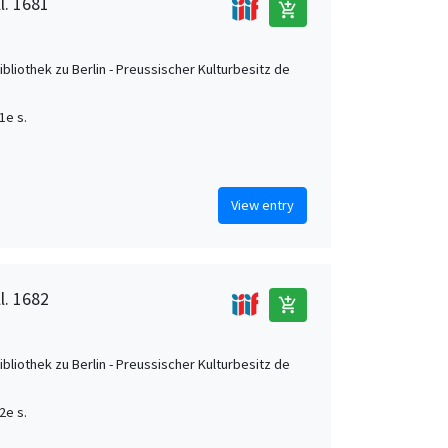
l. 1681
add_shopping_cart
ibliothek zu Berlin - Preussischer Kulturbesitz de
1e s.
View entry
l. 1682
add_shopping_cart
ibliothek zu Berlin - Preussischer Kulturbesitz de
2e s.