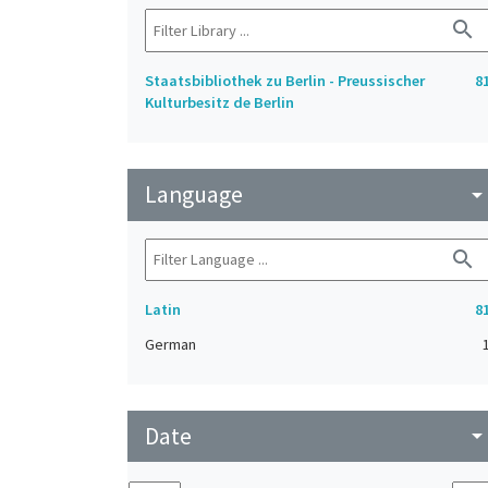
search
Staatsbibliothek zu Berlin - Preussischer
8
Kulturbesitz de Berlin
Language
arrow_drop_do
search
Latin
8
German
Date
arrow_drop_do