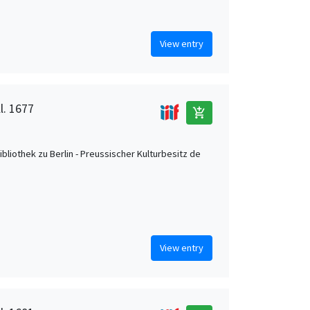
View entry
l. 1677
add_shopping_cart
ibliothek zu Berlin - Preussischer Kulturbesitz de
View entry