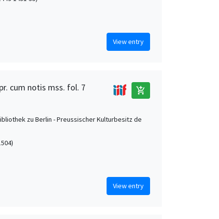
View entry
pr. cum notis mss. fol. 7
add_shopping_cart
ibliothek zu Berlin - Preussischer Kulturbesitz de
1504)
View entry