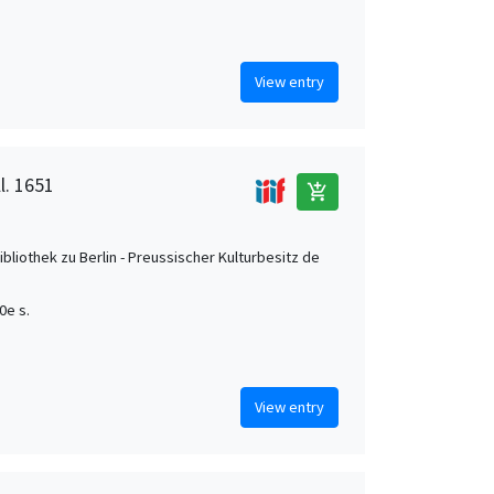
View entry
l. 1651
add_shopping_cart
ibliothek zu Berlin - Preussischer Kulturbesitz de
0e s.
View entry