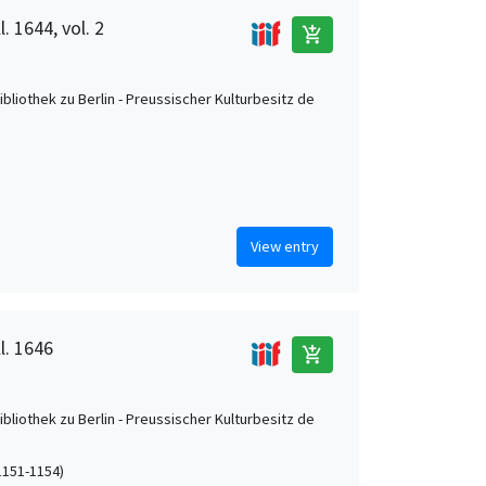
l. 1644, vol. 2
add_shopping_cart
ibliothek zu Berlin - Preussischer Kulturbesitz de
View entry
l. 1646
add_shopping_cart
ibliothek zu Berlin - Preussischer Kulturbesitz de
(1151-1154)