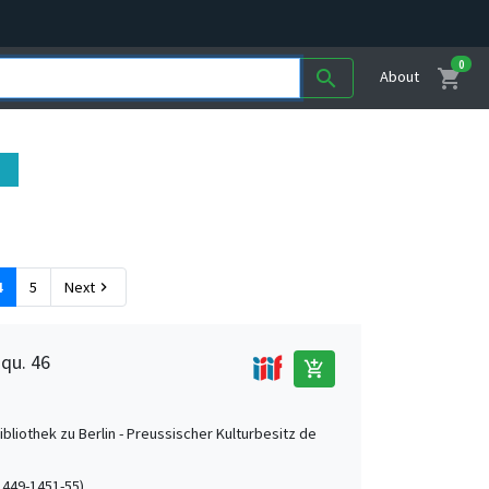
0
shopping_cart
search
About
e
4
5
Next
chevron_right
 qu. 46
add_shopping_cart
ibliothek zu Berlin - Preussischer Kulturbesitz de
(1449-1451-55)