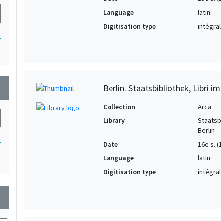
Language
latin
Digitisation type
intégral
1
Berlin. Staatsbibliothek, Libri im
wn
Collection
Arca
Library
Staatsb
Berlin
1
Date
16e s. (
1
Language
latin
Digitisation type
intégral
wn